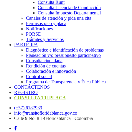
Consulta Runt
Consulta Licencia de Conducción
Consulta Impuesto Departamental
Canales de atención y pida una cita
Permisos pico y placa
Notificaciones
PQRSD
Trámites y Servicios
PARTICIPA
Diagnóstico e identificación de problemas
Planeación y/o presupuesto participativo​
Consulta ciudadana
Rendición de cuentas
Colaboración e innovación
Control social
Programa de Transparencia y Ética Pública
CONTÁCTENOS
REGISTRO
CONSULTA TU PLACA
(+57) 6187939
info@transitofloridablanca.gov.co
Calle 9 No. 8-14Floridablanca - Colombia