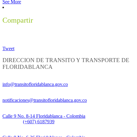
See More
Compartir
Tweet
DIRECCION DE TRANSITO Y TRANSPORTE DE
FLORIDABLANCA
Información General:
info@transitofloridablanca.gov.co
Notificaciones Judiciales:
notificaciones@transitofloridablanca.gov.co
Sede Principal:
Calle 9 No. 8-14 Floridablanca - Colombia
Teléfono:
(+607) 6187939
Sede CAT (Centro de Atención al Tránsito):