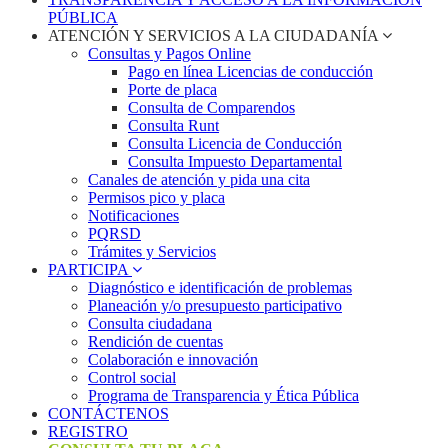
PÚBLICA
ATENCIÓN Y SERVICIOS A LA CIUDADANÍA
Consultas y Pagos Online
Pago en línea Licencias de conducción
Porte de placa
Consulta de Comparendos
Consulta Runt
Consulta Licencia de Conducción
Consulta Impuesto Departamental
Canales de atención y pida una cita
Permisos pico y placa
Notificaciones
PQRSD
Trámites y Servicios
PARTICIPA
Diagnóstico e identificación de problemas
Planeación y/o presupuesto participativo​
Consulta ciudadana
Rendición de cuentas
Colaboración e innovación
Control social
Programa de Transparencia y Ética Pública
CONTÁCTENOS
REGISTRO