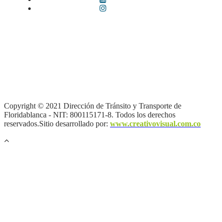
Términos y condiciones
|
Política de Seguridad y Privacidad de la
Información
|
Política de Seguridad informática
|
Política de
privacidad y tratamiento de datos personales |
Política de Derechos
de autor |
Otras políticas |
Mapa del sitio
Copyright © 2021 Dirección de Tránsito y Transporte de
Floridablanca - NIT: 800115171-8. Todos los derechos
reservados.Sitio desarrollado por:
www.creativovisual.com.co