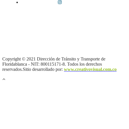
Términos y condiciones
|
Política de Seguridad y Privacidad de la
Información
|
Política de Seguridad informática
|
Política de
privacidad y tratamiento de datos personales |
Política de Derechos
de autor |
Otras políticas |
Mapa del sitio
Copyright © 2021 Dirección de Tránsito y Transporte de
Floridablanca - NIT: 800115171-8. Todos los derechos
reservados.Sitio desarrollado por:
www.creativovisual.com.co