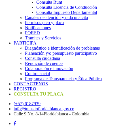
Consulta Runt
Consulta Licencia de Conducción
Consulta Impuesto Departamental
Canales de atención y pida una cita
Permisos pico y placa
Notificaciones
PQRSD
Trámites y Servicios
PARTICIPA
Diagnóstico e identificación de problemas
Planeación y/o presupuesto participativo​
Consulta ciudadana
Rendición de cuentas
Colaboración e innovación
Control social
Programa de Transparencia y Ética Pública
CONTÁCTENOS
REGISTRO
CONSULTA TU PLACA
(+57) 6187939
info@transitofloridablanca.gov.co
Calle 9 No. 8-14Floridablanca - Colombia