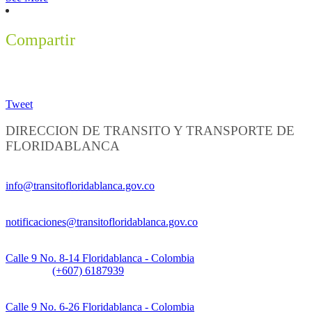
Compartir
Tweet
DIRECCION DE TRANSITO Y TRANSPORTE DE
FLORIDABLANCA
Información General:
info@transitofloridablanca.gov.co
Notificaciones Judiciales:
notificaciones@transitofloridablanca.gov.co
Sede Principal:
Calle 9 No. 8-14 Floridablanca - Colombia
Teléfono:
(+607) 6187939
Sede CAT (Centro de Atención al Tránsito):
Calle 9 No. 6-26 Floridablanca - Colombia