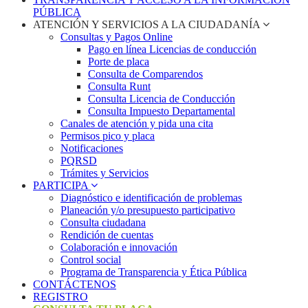
PÚBLICA
ATENCIÓN Y SERVICIOS A LA CIUDADANÍA
Consultas y Pagos Online
Pago en línea Licencias de conducción
Porte de placa
Consulta de Comparendos
Consulta Runt
Consulta Licencia de Conducción
Consulta Impuesto Departamental
Canales de atención y pida una cita
Permisos pico y placa
Notificaciones
PQRSD
Trámites y Servicios
PARTICIPA
Diagnóstico e identificación de problemas
Planeación y/o presupuesto participativo​
Consulta ciudadana
Rendición de cuentas
Colaboración e innovación
Control social
Programa de Transparencia y Ética Pública
CONTÁCTENOS
REGISTRO