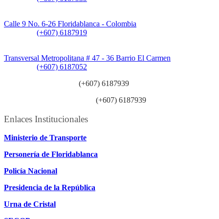
Sede CAT (Centro de Atención al Tránsito):
Calle 9 No. 6-26 Floridablanca - Colombia
Teléfono:
(+607) 6187919
Sede Patios:
Transversal Metropolitana # 47 - 36 Barrio El Carmen
Teléfono:
(+607) 6187052
Línea anticorrupción:
(+607) 6187939
Línea atención ciudadanía:
(+607) 6187939
Enlaces Institucionales
Ministerio de Transporte
Personería de Floridablanca
Policía Nacional
Presidencia de la República
Urna de Cristal