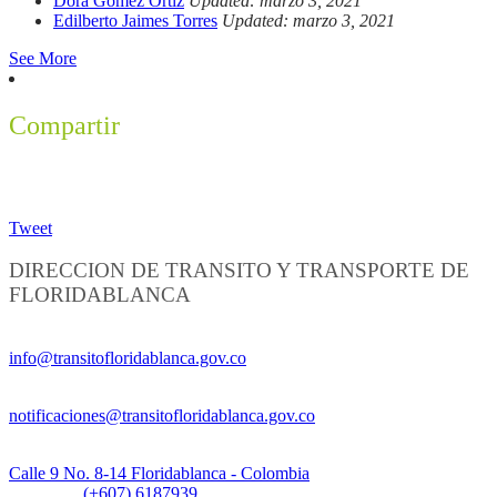
Dora Gomez Ortiz
Updated: marzo 3, 2021
Edilberto Jaimes Torres
Updated: marzo 3, 2021
See More
Compartir
Tweet
DIRECCION DE TRANSITO Y TRANSPORTE DE
FLORIDABLANCA
Información General:
info@transitofloridablanca.gov.co
Notificaciones Judiciales:
notificaciones@transitofloridablanca.gov.co
Sede Principal:
Calle 9 No. 8-14 Floridablanca - Colombia
Teléfono:
(+607) 6187939