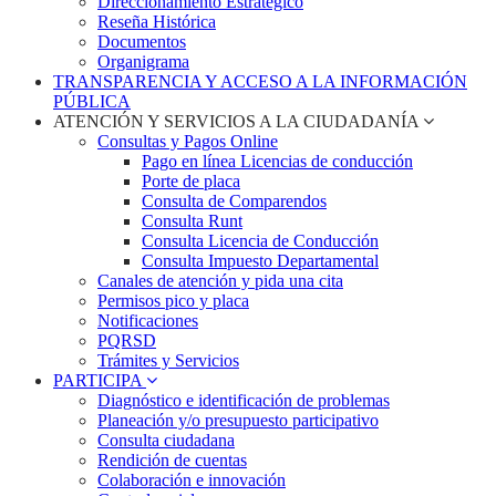
Direccionamiento Estratégico
Reseña Histórica
Documentos
Organigrama
TRANSPARENCIA Y ACCESO A LA INFORMACIÓN
PÚBLICA
ATENCIÓN Y SERVICIOS A LA CIUDADANÍA
Consultas y Pagos Online
Pago en línea Licencias de conducción
Porte de placa
Consulta de Comparendos
Consulta Runt
Consulta Licencia de Conducción
Consulta Impuesto Departamental
Canales de atención y pida una cita
Permisos pico y placa
Notificaciones
PQRSD
Trámites y Servicios
PARTICIPA
Diagnóstico e identificación de problemas
Planeación y/o presupuesto participativo​
Consulta ciudadana
Rendición de cuentas
Colaboración e innovación