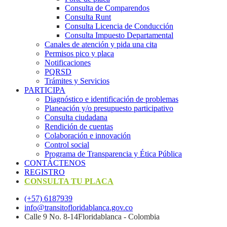
Consulta de Comparendos
Consulta Runt
Consulta Licencia de Conducción
Consulta Impuesto Departamental
Canales de atención y pida una cita
Permisos pico y placa
Notificaciones
PQRSD
Trámites y Servicios
PARTICIPA
Diagnóstico e identificación de problemas
Planeación y/o presupuesto participativo​
Consulta ciudadana
Rendición de cuentas
Colaboración e innovación
Control social
Programa de Transparencia y Ética Pública
CONTÁCTENOS
REGISTRO
CONSULTA TU PLACA
(+57) 6187939
info@transitofloridablanca.gov.co
Calle 9 No. 8-14Floridablanca - Colombia