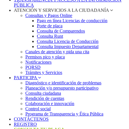
PÚBLICA
ATENCIÓN Y SERVICIOS A LA CIUDADANÍA
Consultas y Pagos Online
Pago en línea Licencias de conducción
Porte de placa
Consulta de Comparendos
Consulta Runt
Consulta Licencia de Conducción
Consulta Impuesto Departamental
Canales de atención y pida una cita
Permisos pico y placa
Notificaciones
PQRSD
Trámites y Servicios
PARTICIPA
Diagnóstico e identificación de problemas
Planeación y/o presupuesto participativo​
Consulta ciudadana
Rendición de cuentas
Colaboración e innovación
Control social
Programa de Transparencia y Ética Pública
CONTÁCTENOS
REGISTRO