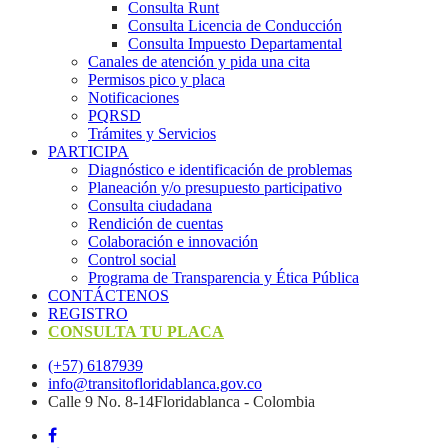
Consulta Runt
Consulta Licencia de Conducción
Consulta Impuesto Departamental
Canales de atención y pida una cita
Permisos pico y placa
Notificaciones
PQRSD
Trámites y Servicios
PARTICIPA
Diagnóstico e identificación de problemas
Planeación y/o presupuesto participativo​
Consulta ciudadana
Rendición de cuentas
Colaboración e innovación
Control social
Programa de Transparencia y Ética Pública
CONTÁCTENOS
REGISTRO
CONSULTA TU PLACA
(+57) 6187939
info@transitofloridablanca.gov.co
Calle 9 No. 8-14Floridablanca - Colombia