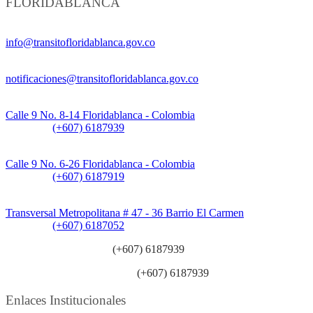
FLORIDABLANCA
Información General:
info@transitofloridablanca.gov.co
Notificaciones Judiciales:
notificaciones@transitofloridablanca.gov.co
Sede Principal:
Calle 9 No. 8-14 Floridablanca - Colombia
Teléfono:
(+607) 6187939
Sede CAT (Centro de Atención al Tránsito):
Calle 9 No. 6-26 Floridablanca - Colombia
Teléfono:
(+607) 6187919
Sede Patios:
Transversal Metropolitana # 47 - 36 Barrio El Carmen
Teléfono:
(+607) 6187052
Línea anticorrupción:
(+607) 6187939
Línea atención ciudadanía:
(+607) 6187939
Enlaces Institucionales