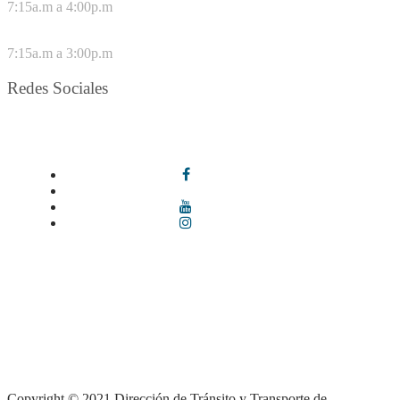
7:15a.m a 4:00p.m
VIERNES
7:15a.m a 3:00p.m
Redes Sociales
Síguenos en redes sociales
Términos y condiciones
|
Política de Seguridad y Privacidad de la
Información
|
Política de Seguridad informática
|
Política de
privacidad y tratamiento de datos personales |
Política de Derechos
de autor |
Otras políticas |
Mapa del sitio
Copyright © 2021 Dirección de Tránsito y Transporte de