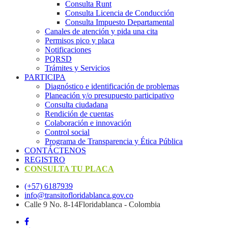
Consulta Runt
Consulta Licencia de Conducción
Consulta Impuesto Departamental
Canales de atención y pida una cita
Permisos pico y placa
Notificaciones
PQRSD
Trámites y Servicios
PARTICIPA
Diagnóstico e identificación de problemas
Planeación y/o presupuesto participativo​
Consulta ciudadana
Rendición de cuentas
Colaboración e innovación
Control social
Programa de Transparencia y Ética Pública
CONTÁCTENOS
REGISTRO
CONSULTA TU PLACA
(+57) 6187939
info@transitofloridablanca.gov.co
Calle 9 No. 8-14Floridablanca - Colombia