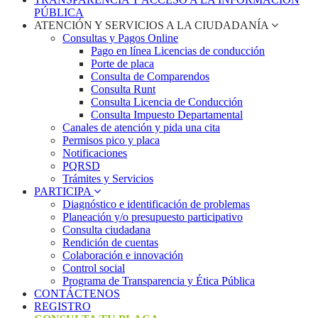
PÚBLICA
ATENCIÓN Y SERVICIOS A LA CIUDADANÍA
Consultas y Pagos Online
Pago en línea Licencias de conducción
Porte de placa
Consulta de Comparendos
Consulta Runt
Consulta Licencia de Conducción
Consulta Impuesto Departamental
Canales de atención y pida una cita
Permisos pico y placa
Notificaciones
PQRSD
Trámites y Servicios
PARTICIPA
Diagnóstico e identificación de problemas
Planeación y/o presupuesto participativo​
Consulta ciudadana
Rendición de cuentas
Colaboración e innovación
Control social
Programa de Transparencia y Ética Pública
CONTÁCTENOS
REGISTRO