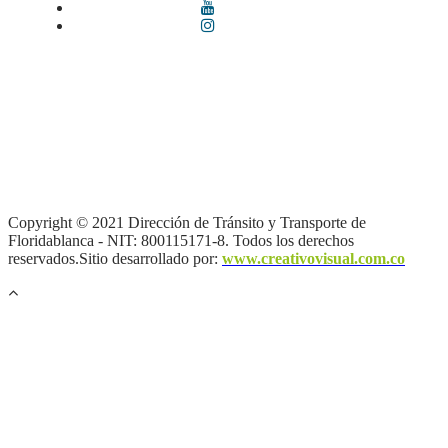
Términos y condiciones
|
Política de Seguridad y Privacidad de la
Información
|
Política de Seguridad informática
|
Política de
privacidad y tratamiento de datos personales |
Política de Derechos
de autor |
Otras políticas |
Mapa del sitio
Copyright © 2021 Dirección de Tránsito y Transporte de
Floridablanca - NIT: 800115171-8. Todos los derechos
reservados.Sitio desarrollado por:
www.creativovisual.com.co