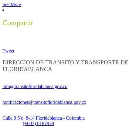
See More
Compartir
Tweet
DIRECCION DE TRANSITO Y TRANSPORTE DE
FLORIDABLANCA
Información General:
info@transitofloridablanca.gov.co
Notificaciones Judiciales:
notificaciones@transitofloridablanca.gov.co
Sede Principal:
Calle 9 No. 8-14 Floridablanca - Colombia
Teléfono:
(+607) 6187939
Sede CAT (Centro de Atención al Tránsito):