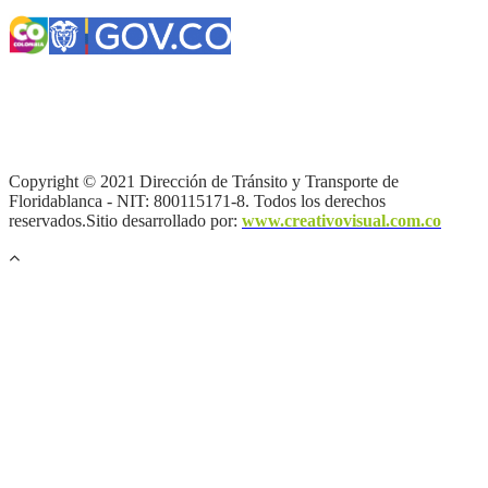
Términos y condiciones
|
Política de Seguridad y Privacidad de la
Información
|
Política de Seguridad informática
|
Política de
privacidad y tratamiento de datos personales |
Política de Derechos
de autor |
Otras políticas |
Mapa del sitio
Copyright © 2021 Dirección de Tránsito y Transporte de
Floridablanca - NIT: 800115171-8. Todos los derechos
reservados.Sitio desarrollado por:
www.creativovisual.com.co