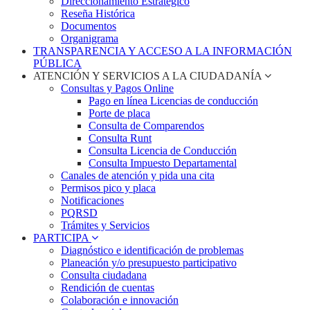
Direccionamiento Estratégico
Reseña Histórica
Documentos
Organigrama
TRANSPARENCIA Y ACCESO A LA INFORMACIÓN
PÚBLICA
ATENCIÓN Y SERVICIOS A LA CIUDADANÍA
Consultas y Pagos Online
Pago en línea Licencias de conducción
Porte de placa
Consulta de Comparendos
Consulta Runt
Consulta Licencia de Conducción
Consulta Impuesto Departamental
Canales de atención y pida una cita
Permisos pico y placa
Notificaciones
PQRSD
Trámites y Servicios
PARTICIPA
Diagnóstico e identificación de problemas
Planeación y/o presupuesto participativo​
Consulta ciudadana
Rendición de cuentas
Colaboración e innovación