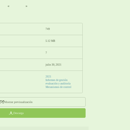
«
»
749
5.12 MB
7
julio 30, 2021
2021
Informes de gestión
evaluación y auditoría
Mecanismos de control
Mostrar previsualización
Descarga