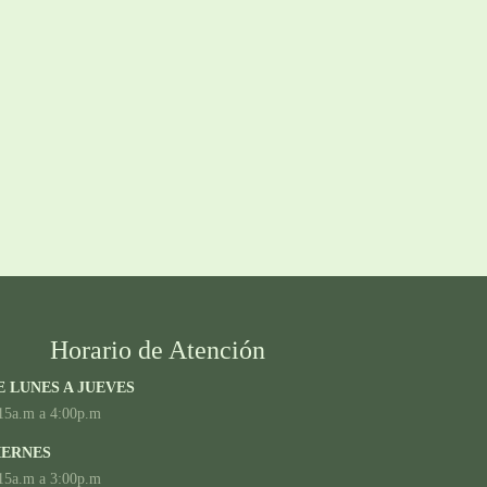
Horario de Atención
E LUNES A JUEVES
15a.m a 4:00p.m
IERNES
15a.m a 3:00p.m