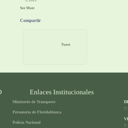
See More
Compartir
Tweet
O
Enlaces Institucionales
Ministerio de Transporte
D
7:
Personería de Floridablanca
V
Policía Nacional
7: