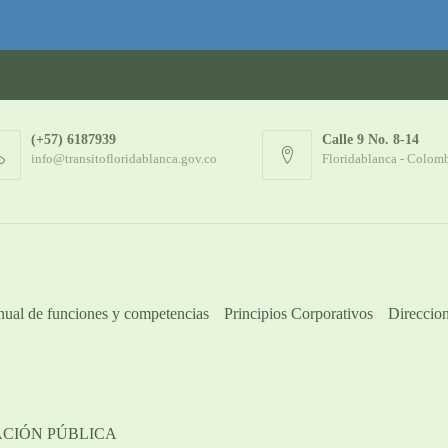
(+57) 6187939
Calle 9 No. 8-14
info@transitofloridablanca.gov.co
Floridablanca - Colom
ual de funciones y competencias
Principios Corporativos
Direccion
ACIÓN PÚBLICA