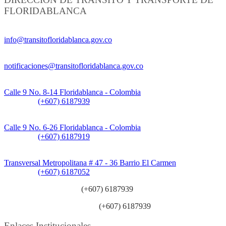
FLORIDABLANCA
Información General:
info@transitofloridablanca.gov.co
Notificaciones Judiciales:
notificaciones@transitofloridablanca.gov.co
Sede Principal:
Calle 9 No. 8-14 Floridablanca - Colombia
Teléfono:
(+607) 6187939
Sede CAT (Centro de Atención al Tránsito):
Calle 9 No. 6-26 Floridablanca - Colombia
Teléfono:
(+607) 6187919
Sede Patios:
Transversal Metropolitana # 47 - 36 Barrio El Carmen
Teléfono:
(+607) 6187052
Línea anticorrupción:
(+607) 6187939
Línea atención ciudadanía:
(+607) 6187939
Enlaces Institucionales