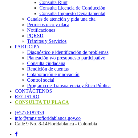
Consulta Runt
Consulta Licencia de Conducción
Consulta Impuesto Departamental
Canales de atención y pida una cita
Permisos pico y placa
Notificaciones
PQRSD
Trámites y Servicios
PARTICIPA
Diagnóstico e identificación de problemas
Planeación y/o presupuesto participativo​
Consulta ciudadana
Rendición de cuentas
Colaboración e innovación
Control social
Programa de Transparencia y Ética Pública
CONTÁCTENOS
REGISTRO
CONSULTA TU PLACA
(+57) 6187939
info@transitofloridablanca.gov.co
Calle 9 No. 8-14Floridablanca - Colombia