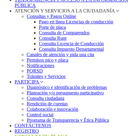
PÚBLICA
ATENCIÓN Y SERVICIOS A LA CIUDADANÍA
Consultas y Pagos Online
Pago en línea Licencias de conducción
Porte de placa
Consulta de Comparendos
Consulta Runt
Consulta Licencia de Conducción
Consulta Impuesto Departamental
Canales de atención y pida una cita
Permisos pico y placa
Notificaciones
PQRSD
Trámites y Servicios
PARTICIPA
Diagnóstico e identificación de problemas
Planeación y/o presupuesto participativo​
Consulta ciudadana
Rendición de cuentas
Colaboración e innovación
Control social
Programa de Transparencia y Ética Pública
CONTÁCTENOS
REGISTRO