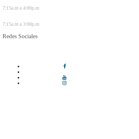
DE LUNES A JUEVES
7:15a.m a 4:00p.m
VIERNES
7:15a.m a 3:00p.m
Redes Sociales
Síguenos en redes sociales
Términos y condiciones
|
Política de Seguridad y Privacidad de la
Información
|
Política de Seguridad informática
|
Política de
privacidad y tratamiento de datos personales |
Política de Derechos
de autor |
Otras políticas |
Mapa del sitio