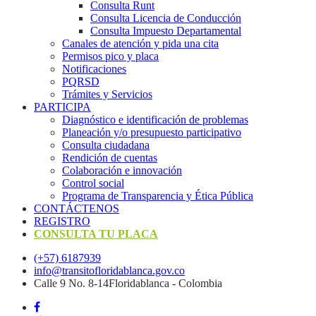
Consulta Runt
Consulta Licencia de Conducción
Consulta Impuesto Departamental
Canales de atención y pida una cita
Permisos pico y placa
Notificaciones
PQRSD
Trámites y Servicios
PARTICIPA
Diagnóstico e identificación de problemas
Planeación y/o presupuesto participativo​
Consulta ciudadana
Rendición de cuentas
Colaboración e innovación
Control social
Programa de Transparencia y Ética Pública
CONTÁCTENOS
REGISTRO
CONSULTA TU PLACA
(+57) 6187939
info@transitofloridablanca.gov.co
Calle 9 No. 8-14Floridablanca - Colombia