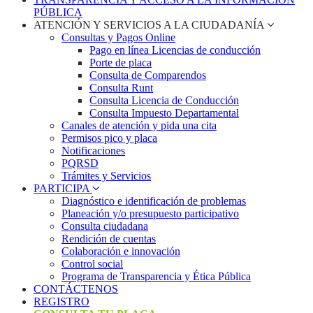
PÚBLICA
ATENCIÓN Y SERVICIOS A LA CIUDADANÍA
Consultas y Pagos Online
Pago en línea Licencias de conducción
Porte de placa
Consulta de Comparendos
Consulta Runt
Consulta Licencia de Conducción
Consulta Impuesto Departamental
Canales de atención y pida una cita
Permisos pico y placa
Notificaciones
PQRSD
Trámites y Servicios
PARTICIPA
Diagnóstico e identificación de problemas
Planeación y/o presupuesto participativo​
Consulta ciudadana
Rendición de cuentas
Colaboración e innovación
Control social
Programa de Transparencia y Ética Pública
CONTÁCTENOS
REGISTRO