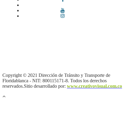
Términos y condiciones
|
Política de Seguridad y Privacidad de la
Información
|
Política de Seguridad informática
|
Política de
privacidad y tratamiento de datos personales |
Política de Derechos
de autor |
Otras políticas |
Mapa del sitio
Copyright © 2021 Dirección de Tránsito y Transporte de
Floridablanca - NIT: 800115171-8. Todos los derechos
reservados.Sitio desarrollado por:
www.creativovisual.com.co