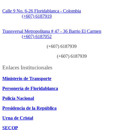
Sede CAT (Centro de Atención al Tránsito):
Calle 9 No. 6-26 Floridablanca - Colombia
Teléfono:
(+607) 6187919
Sede Patios:
Transversal Metropolitana # 47 - 36 Barrio El Carmen
Teléfono:
(+607) 6187052
Línea anticorrupción:
(+607) 6187939
Línea atención ciudadanía:
(+607) 6187939
Enlaces Institucionales
Ministerio de Transporte
Personería de Floridablanca
Policía Nacional
Presidencia de la República
Urna de Cristal
SECOP