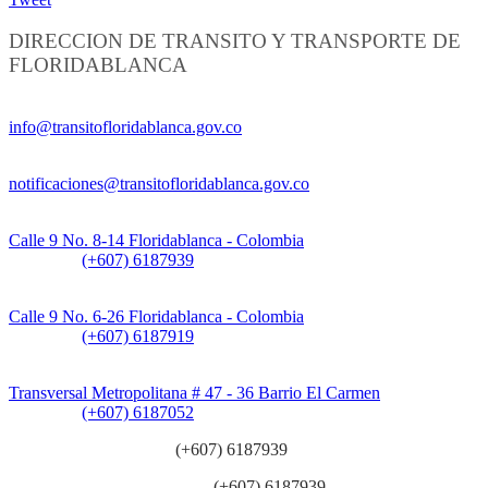
DIRECCION DE TRANSITO Y TRANSPORTE DE
FLORIDABLANCA
Información General:
info@transitofloridablanca.gov.co
Notificaciones Judiciales:
notificaciones@transitofloridablanca.gov.co
Sede Principal:
Calle 9 No. 8-14 Floridablanca - Colombia
Teléfono:
(+607) 6187939
Sede CAT (Centro de Atención al Tránsito):
Calle 9 No. 6-26 Floridablanca - Colombia
Teléfono:
(+607) 6187919
Sede Patios:
Transversal Metropolitana # 47 - 36 Barrio El Carmen
Teléfono:
(+607) 6187052
Línea anticorrupción:
(+607) 6187939
Línea atención ciudadanía:
(+607) 6187939