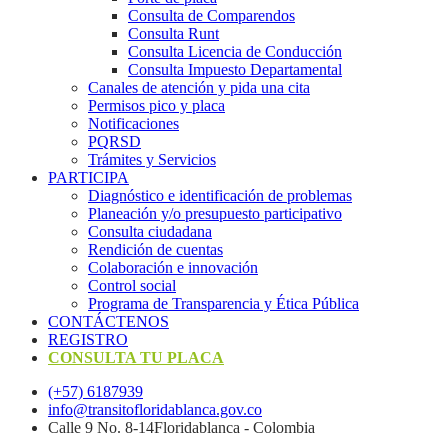
Consulta de Comparendos
Consulta Runt
Consulta Licencia de Conducción
Consulta Impuesto Departamental
Canales de atención y pida una cita
Permisos pico y placa
Notificaciones
PQRSD
Trámites y Servicios
PARTICIPA
Diagnóstico e identificación de problemas
Planeación y/o presupuesto participativo​
Consulta ciudadana
Rendición de cuentas
Colaboración e innovación
Control social
Programa de Transparencia y Ética Pública
CONTÁCTENOS
REGISTRO
CONSULTA TU PLACA
(+57) 6187939
info@transitofloridablanca.gov.co
Calle 9 No. 8-14Floridablanca - Colombia