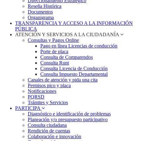
Direccionamiento Estratégico
Reseña Histórica
Documentos
Organigrama
TRANSPARENCIA Y ACCESO A LA INFORMACIÓN
PÚBLICA
ATENCIÓN Y SERVICIOS A LA CIUDADANÍA
Consultas y Pagos Online
Pago en línea Licencias de conducción
Porte de placa
Consulta de Comparendos
Consulta Runt
Consulta Licencia de Conducción
Consulta Impuesto Departamental
Canales de atención y pida una cita
Permisos pico y placa
Notificaciones
PQRSD
Trámites y Servicios
PARTICIPA
Diagnóstico e identificación de problemas
Planeación y/o presupuesto participativo​
Consulta ciudadana
Rendición de cuentas
Colaboración e innovación