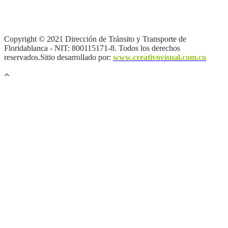
Información
|
Política de Seguridad informática
|
Política de
privacidad y tratamiento de datos personales |
Política de Derechos
de autor |
Otras políticas |
Mapa del sitio
Copyright © 2021 Dirección de Tránsito y Transporte de
Floridablanca - NIT: 800115171-8. Todos los derechos
reservados.Sitio desarrollado por:
www.creativovisual.com.co