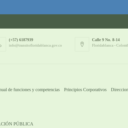
(+57) 6187939
Calle 9 No. 8-14
info@transitofloridablanca.gov.co
Floridablanca - Colom
ual de funciones y competencias
Principios Corporativos
Direccion
ACIÓN PÚBLICA