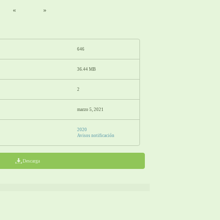
«
»
646
36.44 MB
2
marzo 5, 2021
2020
Avisos notificación
Descarga