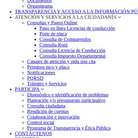
Documentos
Organigrama
TRANSPARENCIA Y ACCESO A LA INFORMACIÓN P
ATENCIÓN Y SERVICIOS A LA CIUDADANÍA
Consultas y Pagos Online
Pago en línea Licencias de conducción
Porte de placa
Consulta de Comparendos
Consulta Runt
Consulta Licencia de Conducción
Consulta Impuesto Departamental
Canales de atención y pida una cita
Permisos pico y placa
Notificaciones
PQRSD
Trámites y Servicios
PARTICIPA
Diagnóstico e identificación de problemas
Planeación y/o presupuesto participativo​
Consulta ciudadana
Rendición de cuentas
Colaboración e innovación
Control social
Programa de Transparencia y Ética Pública
CONTÁCTENOS