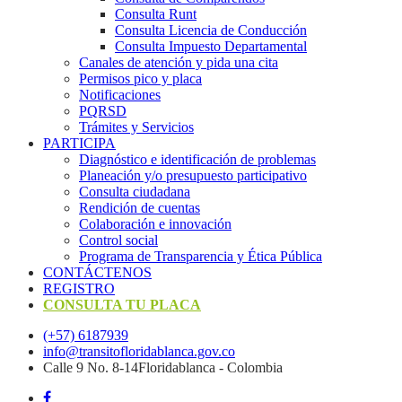
Consulta Runt
Consulta Licencia de Conducción
Consulta Impuesto Departamental
Canales de atención y pida una cita
Permisos pico y placa
Notificaciones
PQRSD
Trámites y Servicios
PARTICIPA
Diagnóstico e identificación de problemas
Planeación y/o presupuesto participativo​
Consulta ciudadana
Rendición de cuentas
Colaboración e innovación
Control social
Programa de Transparencia y Ética Pública
CONTÁCTENOS
REGISTRO
CONSULTA TU PLACA
(+57) 6187939
info@transitofloridablanca.gov.co
Calle 9 No. 8-14Floridablanca - Colombia