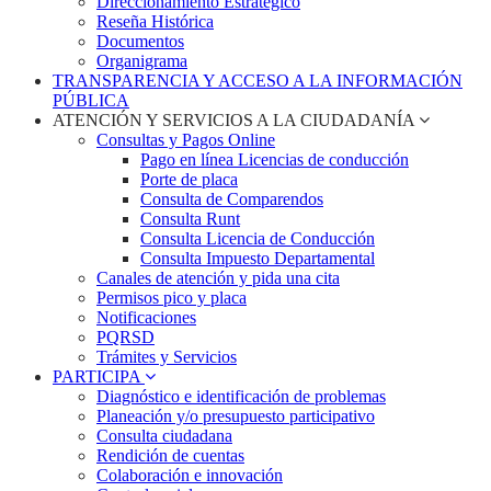
Direccionamiento Estratégico
Reseña Histórica
Documentos
Organigrama
TRANSPARENCIA Y ACCESO A LA INFORMACIÓN
PÚBLICA
ATENCIÓN Y SERVICIOS A LA CIUDADANÍA
Consultas y Pagos Online
Pago en línea Licencias de conducción
Porte de placa
Consulta de Comparendos
Consulta Runt
Consulta Licencia de Conducción
Consulta Impuesto Departamental
Canales de atención y pida una cita
Permisos pico y placa
Notificaciones
PQRSD
Trámites y Servicios
PARTICIPA
Diagnóstico e identificación de problemas
Planeación y/o presupuesto participativo​
Consulta ciudadana
Rendición de cuentas
Colaboración e innovación