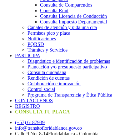
Consulta de Comparendos
Consulta Runt
Consulta Licencia de Conducción
Consulta Impuesto Departamental
Canales de atención y pida una cita
Permisos pico y placa
Notificaciones
PQRSD
Trámites y Servicios
PARTICIPA
Diagnóstico e identificación de problemas
Planeación y/o presupuesto participativo​
Consulta ciudadana
Rendición de cuentas
Colaboración e innovación
Control social
Programa de Transparencia y Ética Pública
CONTÁCTENOS
REGISTRO
CONSULTA TU PLACA
(+57) 6187939
info@transitofloridablanca.gov.co
Calle 9 No. 8-14Floridablanca - Colombia