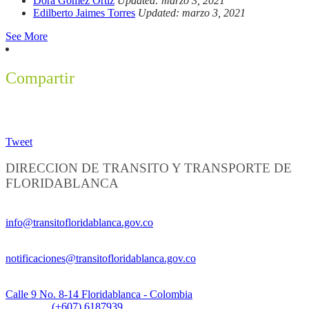
Dora Gomez Ortiz
Updated: marzo 3, 2021
Edilberto Jaimes Torres
Updated: marzo 3, 2021
See More
Compartir
Tweet
DIRECCION DE TRANSITO Y TRANSPORTE DE
FLORIDABLANCA
Información General:
info@transitofloridablanca.gov.co
Notificaciones Judiciales:
notificaciones@transitofloridablanca.gov.co
Sede Principal:
Calle 9 No. 8-14 Floridablanca - Colombia
Teléfono:
(+607) 6187939