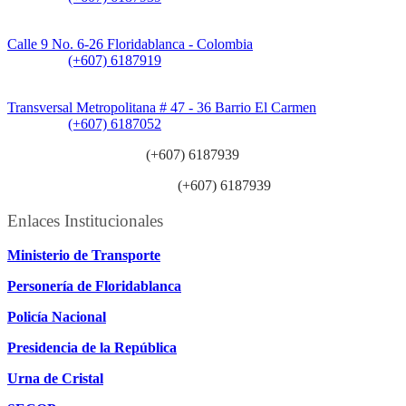
Sede CAT (Centro de Atención al Tránsito):
Calle 9 No. 6-26 Floridablanca - Colombia
Teléfono:
(+607) 6187919
Sede Patios:
Transversal Metropolitana # 47 - 36 Barrio El Carmen
Teléfono:
(+607) 6187052
Línea anticorrupción:
(+607) 6187939
Línea atención ciudadanía:
(+607) 6187939
Enlaces Institucionales
Ministerio de Transporte
Personería de Floridablanca
Policía Nacional
Presidencia de la República
Urna de Cristal