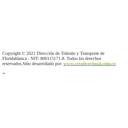
Términos y condiciones
|
Política de Seguridad y Privacidad de la
Información
|
Política de Seguridad informática
|
Política de
privacidad y tratamiento de datos personales |
Política de Derechos
de autor |
Otras políticas |
Mapa del sitio
Copyright © 2021 Dirección de Tránsito y Transporte de
Floridablanca - NIT: 800115171-8. Todos los derechos
reservados.Sitio desarrollado por:
www.creativovisual.com.co