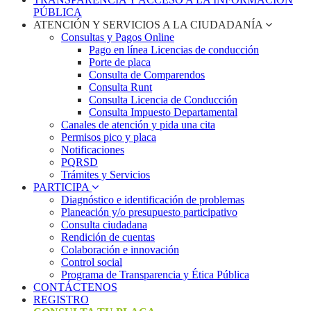
PÚBLICA
ATENCIÓN Y SERVICIOS A LA CIUDADANÍA
Consultas y Pagos Online
Pago en línea Licencias de conducción
Porte de placa
Consulta de Comparendos
Consulta Runt
Consulta Licencia de Conducción
Consulta Impuesto Departamental
Canales de atención y pida una cita
Permisos pico y placa
Notificaciones
PQRSD
Trámites y Servicios
PARTICIPA
Diagnóstico e identificación de problemas
Planeación y/o presupuesto participativo​
Consulta ciudadana
Rendición de cuentas
Colaboración e innovación
Control social
Programa de Transparencia y Ética Pública
CONTÁCTENOS
REGISTRO