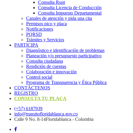
Consulta Runt
Consulta Licencia de Conducción
Consulta Impuesto Departamental
Canales de atención y pida una cita
Permisos pico y placa
Notificaciones
PQRSD
Trámites y Servicios
PARTICIPA
Diagnóstico e identificación de problemas
Planeación y/o presupuesto participativo​
Consulta ciudadana
Rendición de cuentas
Colaboración e innovación
Control social
Programa de Transparencia y Ética Pública
CONTÁCTENOS
REGISTRO
CONSULTA TU PLACA
(+57) 6187939
info@transitofloridablanca.gov.co
Calle 9 No. 8-14Floridablanca - Colombia