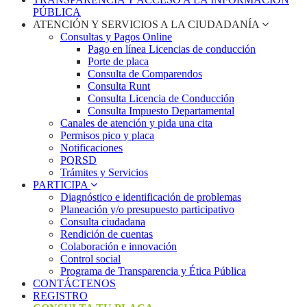
PÚBLICA
ATENCIÓN Y SERVICIOS A LA CIUDADANÍA
Consultas y Pagos Online
Pago en línea Licencias de conducción
Porte de placa
Consulta de Comparendos
Consulta Runt
Consulta Licencia de Conducción
Consulta Impuesto Departamental
Canales de atención y pida una cita
Permisos pico y placa
Notificaciones
PQRSD
Trámites y Servicios
PARTICIPA
Diagnóstico e identificación de problemas
Planeación y/o presupuesto participativo​
Consulta ciudadana
Rendición de cuentas
Colaboración e innovación
Control social
Programa de Transparencia y Ética Pública
CONTÁCTENOS
REGISTRO