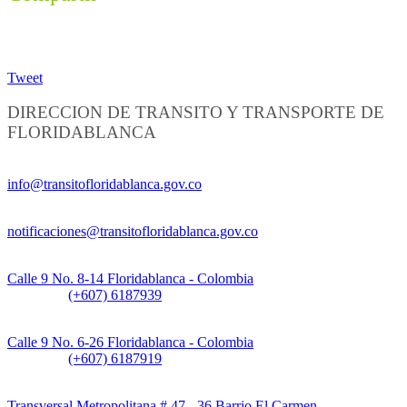
Tweet
DIRECCION DE TRANSITO Y TRANSPORTE DE
FLORIDABLANCA
Información General:
info@transitofloridablanca.gov.co
Notificaciones Judiciales:
notificaciones@transitofloridablanca.gov.co
Sede Principal:
Calle 9 No. 8-14 Floridablanca - Colombia
Teléfono:
(+607) 6187939
Sede CAT (Centro de Atención al Tránsito):
Calle 9 No. 6-26 Floridablanca - Colombia
Teléfono:
(+607) 6187919
Sede Patios:
Transversal Metropolitana # 47 - 36 Barrio El Carmen