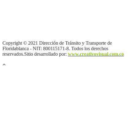
Términos y condiciones
|
Política de Seguridad y Privacidad de la
Información
|
Política de Seguridad informática
|
Política de
privacidad y tratamiento de datos personales |
Política de Derechos
de autor |
Otras políticas |
Mapa del sitio
Copyright © 2021 Dirección de Tránsito y Transporte de
Floridablanca - NIT: 800115171-8. Todos los derechos
reservados.Sitio desarrollado por:
www.creativovisual.com.co