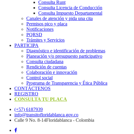
Consulta Runt
Consulta Licencia de Conducción
Consulta Impuesto Departamental
Canales de atención y pida una cita
Permisos pico y placa
Notificaciones
PQRSD
Trámites y Servicios
PARTICIPA
Diagnóstico e identificación de problemas
Planeación y/o presupuesto participativo​
Consulta ciudadana
Rendición de cuentas
Colaboración e innovación
Control social
Programa de Transparencia y Ética Pública
CONTÁCTENOS
REGISTRO
CONSULTA TU PLACA
(+57) 6187939
info@transitofloridablanca.gov.co
Calle 9 No. 8-14Floridablanca - Colombia