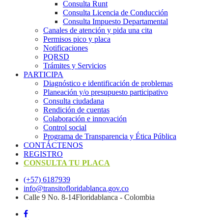
Consulta Runt
Consulta Licencia de Conducción
Consulta Impuesto Departamental
Canales de atención y pida una cita
Permisos pico y placa
Notificaciones
PQRSD
Trámites y Servicios
PARTICIPA
Diagnóstico e identificación de problemas
Planeación y/o presupuesto participativo​
Consulta ciudadana
Rendición de cuentas
Colaboración e innovación
Control social
Programa de Transparencia y Ética Pública
CONTÁCTENOS
REGISTRO
CONSULTA TU PLACA
(+57) 6187939
info@transitofloridablanca.gov.co
Calle 9 No. 8-14Floridablanca - Colombia