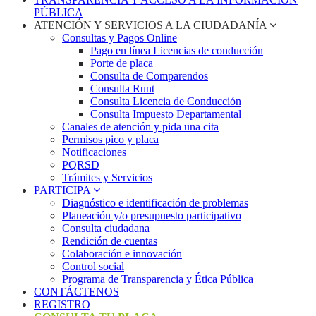
PÚBLICA
ATENCIÓN Y SERVICIOS A LA CIUDADANÍA
Consultas y Pagos Online
Pago en línea Licencias de conducción
Porte de placa
Consulta de Comparendos
Consulta Runt
Consulta Licencia de Conducción
Consulta Impuesto Departamental
Canales de atención y pida una cita
Permisos pico y placa
Notificaciones
PQRSD
Trámites y Servicios
PARTICIPA
Diagnóstico e identificación de problemas
Planeación y/o presupuesto participativo​
Consulta ciudadana
Rendición de cuentas
Colaboración e innovación
Control social
Programa de Transparencia y Ética Pública
CONTÁCTENOS
REGISTRO