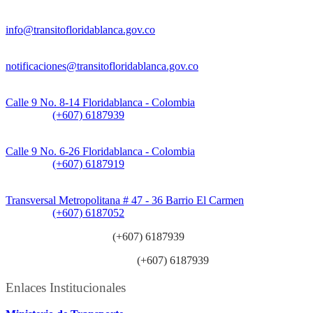
Información General:
info@transitofloridablanca.gov.co
Notificaciones Judiciales:
notificaciones@transitofloridablanca.gov.co
Sede Principal:
Calle 9 No. 8-14 Floridablanca - Colombia
Teléfono:
(+607) 6187939
Sede CAT (Centro de Atención al Tránsito):
Calle 9 No. 6-26 Floridablanca - Colombia
Teléfono:
(+607) 6187919
Sede Patios:
Transversal Metropolitana # 47 - 36 Barrio El Carmen
Teléfono:
(+607) 6187052
Línea anticorrupción:
(+607) 6187939
Línea atención ciudadanía:
(+607) 6187939
Enlaces Institucionales