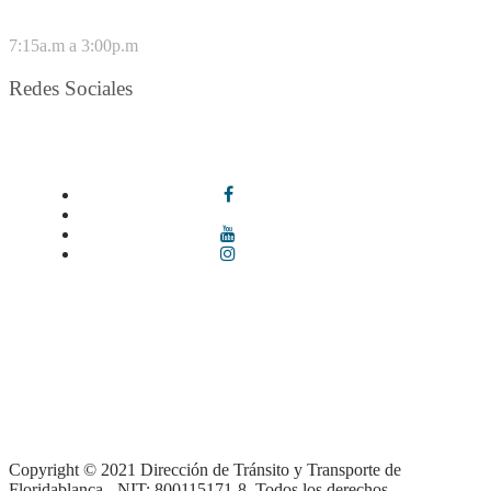
VIERNES
7:15a.m a 3:00p.m
Redes Sociales
Síguenos en redes sociales
Términos y condiciones
|
Política de Seguridad y Privacidad de la
Información
|
Política de Seguridad informática
|
Política de
privacidad y tratamiento de datos personales |
Política de Derechos
de autor |
Otras políticas |
Mapa del sitio
Copyright © 2021 Dirección de Tránsito y Transporte de
Floridablanca - NIT: 800115171-8. Todos los derechos