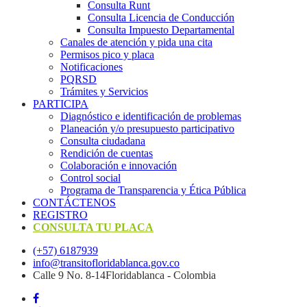
Consulta Runt
Consulta Licencia de Conducción
Consulta Impuesto Departamental
Canales de atención y pida una cita
Permisos pico y placa
Notificaciones
PQRSD
Trámites y Servicios
PARTICIPA
Diagnóstico e identificación de problemas
Planeación y/o presupuesto participativo​
Consulta ciudadana
Rendición de cuentas
Colaboración e innovación
Control social
Programa de Transparencia y Ética Pública
CONTÁCTENOS
REGISTRO
CONSULTA TU PLACA
(+57) 6187939
info@transitofloridablanca.gov.co
Calle 9 No. 8-14Floridablanca - Colombia