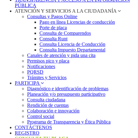
PÚBLICA
ATENCIÓN Y SERVICIOS A LA CIUDADANÍA
Consultas y Pagos Online
Pago en línea Licencias de conducción
Porte de placa
Consulta de Comparendos
Consulta Runt
Consulta Licencia de Conducción
Consulta Impuesto Departamental
Canales de atención y pida una cita
Permisos pico y placa
Notificaciones
PQRSD
Trámites y Servicios
PARTICIPA
Diagnóstico e identificación de problemas
Planeación y/o presupuesto participativo​
Consulta ciudadana
Rendición de cuentas
Colaboración e innovación
Control social
Programa de Transparencia y Ética Pública
CONTÁCTENOS
REGISTRO