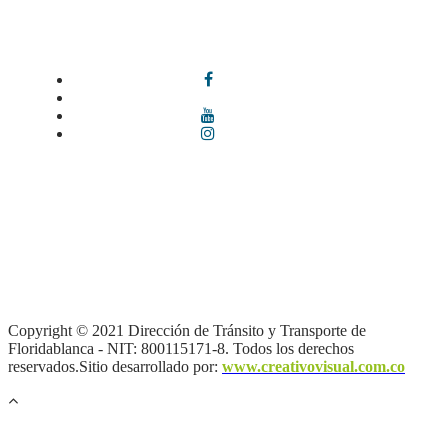
Síguenos en redes sociales
Términos y condiciones
|
Política de Seguridad y Privacidad de la
Información
|
Política de Seguridad informática
|
Política de
privacidad y tratamiento de datos personales |
Política de Derechos
de autor |
Otras políticas |
Mapa del sitio
Copyright © 2021 Dirección de Tránsito y Transporte de
Floridablanca - NIT: 800115171-8. Todos los derechos
reservados.Sitio desarrollado por:
www.creativovisual.com.co