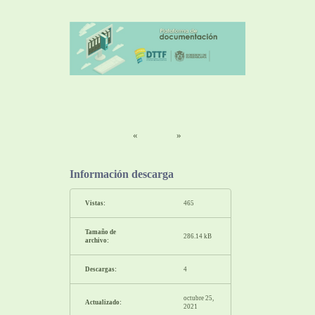
«
»
Información descarga
Vistas:
465
Tamaño de
286.14 kB
archivo:
Descargas:
4
octubre 25,
Actualizado:
2021