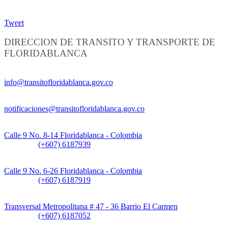
Tweet
DIRECCION DE TRANSITO Y TRANSPORTE DE
FLORIDABLANCA
Información General:
info@transitofloridablanca.gov.co
Notificaciones Judiciales:
notificaciones@transitofloridablanca.gov.co
Sede Principal:
Calle 9 No. 8-14 Floridablanca - Colombia
Teléfono:
(+607) 6187939
Sede CAT (Centro de Atención al Tránsito):
Calle 9 No. 6-26 Floridablanca - Colombia
Teléfono:
(+607) 6187919
Sede Patios:
Transversal Metropolitana # 47 - 36 Barrio El Carmen
Teléfono:
(+607) 6187052