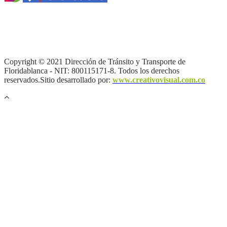
Términos y condiciones
|
Política de Seguridad y Privacidad de la
Información
|
Política de Seguridad informática
|
Política de
privacidad y tratamiento de datos personales |
Política de Derechos
de autor |
Otras políticas |
Mapa del sitio
Copyright © 2021 Dirección de Tránsito y Transporte de
Floridablanca - NIT: 800115171-8. Todos los derechos
reservados.Sitio desarrollado por:
www.creativovisual.com.co