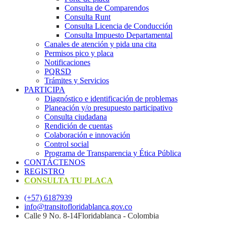
Consulta de Comparendos
Consulta Runt
Consulta Licencia de Conducción
Consulta Impuesto Departamental
Canales de atención y pida una cita
Permisos pico y placa
Notificaciones
PQRSD
Trámites y Servicios
PARTICIPA
Diagnóstico e identificación de problemas
Planeación y/o presupuesto participativo​
Consulta ciudadana
Rendición de cuentas
Colaboración e innovación
Control social
Programa de Transparencia y Ética Pública
CONTÁCTENOS
REGISTRO
CONSULTA TU PLACA
(+57) 6187939
info@transitofloridablanca.gov.co
Calle 9 No. 8-14Floridablanca - Colombia