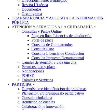
Direccionamiento Estratégico
Reseña Histórica
Documentos
Organigrama
TRANSPARENCIA Y ACCESO A LA INFORMACIÓN
PÚBLICA
ATENCIÓN Y SERVICIOS A LA CIUDADANÍA
Consultas y Pagos Online
Pago en línea Licencias de conducción
Porte de placa
Consulta de Comparendos
Consulta Runt
Consulta Licencia de Conducción
Consulta Impuesto Departamental
Canales de atención y pida una cita
Permisos pico y placa
Notificaciones
PQRSD
Trámites y Servicios
PARTICIPA
Diagnóstico e identificación de problemas
Planeación y/o presupuesto participativo​
Consulta ciudadana
Rendición de cuentas
Colaboración e innovación