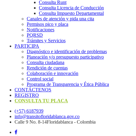
Consulta Runt
Consulta Licencia de Conducción
Consulta Impuesto Departamental
Canales de atención y pida una cita
Permisos pico y placa
Notificaciones
PQRSD
Trámites y Servicios
PARTICIPA
Diagnóstico e identificación de problemas
Planeación y/o presupuesto participativo​
Consulta ciudadana
Rendición de cuentas
Colaboración e innovación
Control social
Programa de Transparencia y Ética Pública
CONTÁCTENOS
REGISTRO
CONSULTA TU PLACA
(+57) 6187939
info@transitofloridablanca.gov.co
Calle 9 No. 8-14Floridablanca - Colombia