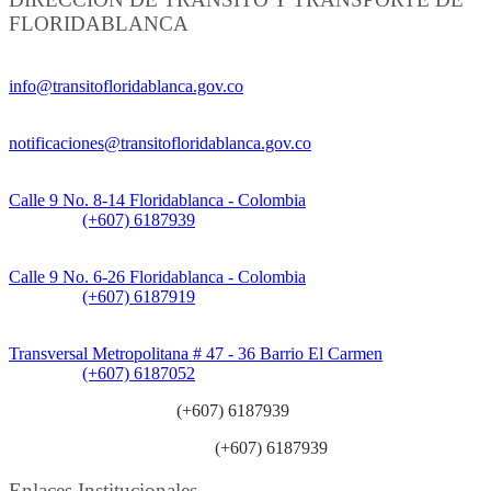
FLORIDABLANCA
Información General:
info@transitofloridablanca.gov.co
Notificaciones Judiciales:
notificaciones@transitofloridablanca.gov.co
Sede Principal:
Calle 9 No. 8-14 Floridablanca - Colombia
Teléfono:
(+607) 6187939
Sede CAT (Centro de Atención al Tránsito):
Calle 9 No. 6-26 Floridablanca - Colombia
Teléfono:
(+607) 6187919
Sede Patios:
Transversal Metropolitana # 47 - 36 Barrio El Carmen
Teléfono:
(+607) 6187052
Línea anticorrupción:
(+607) 6187939
Línea atención ciudadanía:
(+607) 6187939
Enlaces Institucionales