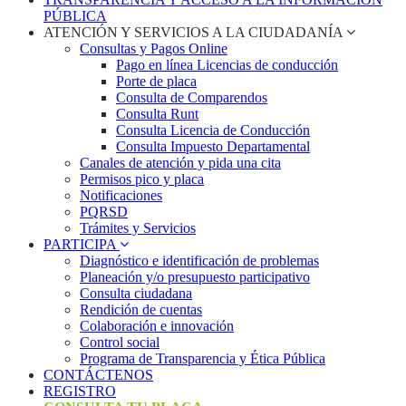
PÚBLICA
ATENCIÓN Y SERVICIOS A LA CIUDADANÍA
Consultas y Pagos Online
Pago en línea Licencias de conducción
Porte de placa
Consulta de Comparendos
Consulta Runt
Consulta Licencia de Conducción
Consulta Impuesto Departamental
Canales de atención y pida una cita
Permisos pico y placa
Notificaciones
PQRSD
Trámites y Servicios
PARTICIPA
Diagnóstico e identificación de problemas
Planeación y/o presupuesto participativo​
Consulta ciudadana
Rendición de cuentas
Colaboración e innovación
Control social
Programa de Transparencia y Ética Pública
CONTÁCTENOS
REGISTRO