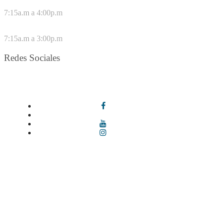
DE LUNES A JUEVES
7:15a.m a 4:00p.m
VIERNES
7:15a.m a 3:00p.m
Redes Sociales
Síguenos en redes sociales
Términos y condiciones
|
Política de Seguridad y Privacidad de la
Información
|
Política de Seguridad informática
|
Política de
privacidad y tratamiento de datos personales |
Política de Derechos
de autor |
Otras políticas |
Mapa del sitio