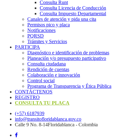
Consulta Runt
Consulta Licencia de Conducción
Consulta Impuesto Departamental
Canales de atención y pida una cita
Permisos pico y placa
Notificaciones
PQRSD
Trámites y Servicios
PARTICIPA
Diagnóstico e identificación de problemas
Planeación y/o presupuesto participativo​
Consulta ciudadana
Rendición de cuentas
Colaboración e innovación
Control social
Programa de Transparencia y Ética Pública
CONTÁCTENOS
REGISTRO
CONSULTA TU PLACA
(+57) 6187939
info@transitofloridablanca.gov.co
Calle 9 No. 8-14Floridablanca - Colombia