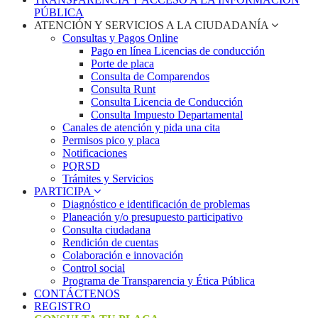
PÚBLICA
ATENCIÓN Y SERVICIOS A LA CIUDADANÍA
Consultas y Pagos Online
Pago en línea Licencias de conducción
Porte de placa
Consulta de Comparendos
Consulta Runt
Consulta Licencia de Conducción
Consulta Impuesto Departamental
Canales de atención y pida una cita
Permisos pico y placa
Notificaciones
PQRSD
Trámites y Servicios
PARTICIPA
Diagnóstico e identificación de problemas
Planeación y/o presupuesto participativo​
Consulta ciudadana
Rendición de cuentas
Colaboración e innovación
Control social
Programa de Transparencia y Ética Pública
CONTÁCTENOS
REGISTRO