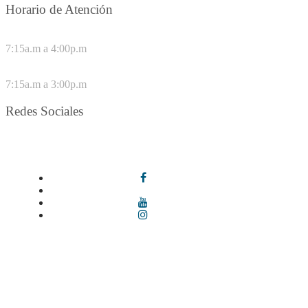
Horario de Atención
DE LUNES A JUEVES
7:15a.m a 4:00p.m
VIERNES
7:15a.m a 3:00p.m
Redes Sociales
Síguenos en redes sociales
Términos y condiciones
|
Política de Seguridad y Privacidad de la
Información
|
Política de Seguridad informática
|
Política de