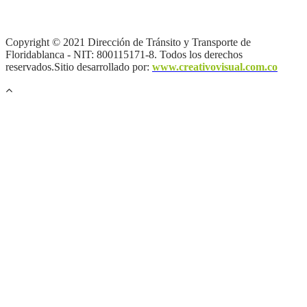
privacidad y tratamiento de datos personales |
Política de Derechos
de autor |
Otras políticas |
Mapa del sitio
Copyright © 2021 Dirección de Tránsito y Transporte de
Floridablanca - NIT: 800115171-8. Todos los derechos
reservados.Sitio desarrollado por:
www.creativovisual.com.co