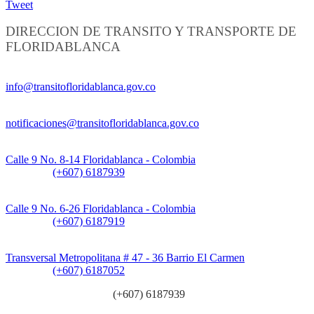
Tweet
DIRECCION DE TRANSITO Y TRANSPORTE DE
FLORIDABLANCA
Información General:
info@transitofloridablanca.gov.co
Notificaciones Judiciales:
notificaciones@transitofloridablanca.gov.co
Sede Principal:
Calle 9 No. 8-14 Floridablanca - Colombia
Teléfono:
(+607) 6187939
Sede CAT (Centro de Atención al Tránsito):
Calle 9 No. 6-26 Floridablanca - Colombia
Teléfono:
(+607) 6187919
Sede Patios:
Transversal Metropolitana # 47 - 36 Barrio El Carmen
Teléfono:
(+607) 6187052
Línea anticorrupción:
(+607) 6187939