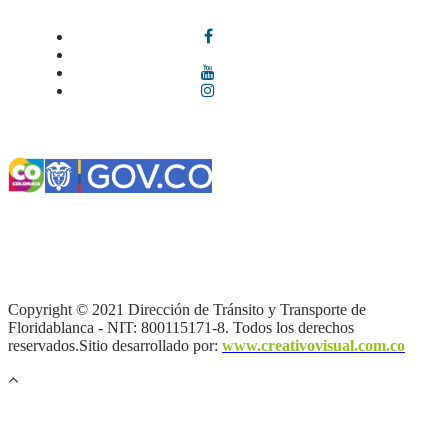
Síguenos en redes sociales
Términos y condiciones
|
Política de Seguridad y Privacidad de la
Información
|
Política de Seguridad informática
|
Política de
privacidad y tratamiento de datos personales |
Política de Derechos
de autor |
Otras políticas |
Mapa del sitio
Copyright © 2021 Dirección de Tránsito y Transporte de
Floridablanca - NIT: 800115171-8. Todos los derechos
reservados.Sitio desarrollado por:
www.creativovisual.com.co