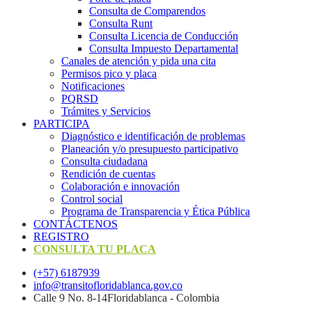
Consulta de Comparendos
Consulta Runt
Consulta Licencia de Conducción
Consulta Impuesto Departamental
Canales de atención y pida una cita
Permisos pico y placa
Notificaciones
PQRSD
Trámites y Servicios
PARTICIPA
Diagnóstico e identificación de problemas
Planeación y/o presupuesto participativo​
Consulta ciudadana
Rendición de cuentas
Colaboración e innovación
Control social
Programa de Transparencia y Ética Pública
CONTÁCTENOS
REGISTRO
CONSULTA TU PLACA
(+57) 6187939
info@transitofloridablanca.gov.co
Calle 9 No. 8-14Floridablanca - Colombia