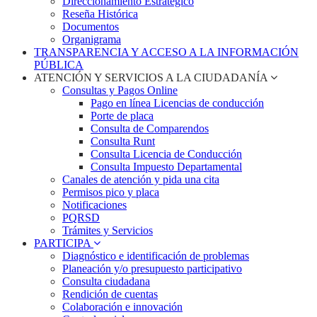
Direccionamiento Estratégico
Reseña Histórica
Documentos
Organigrama
TRANSPARENCIA Y ACCESO A LA INFORMACIÓN
PÚBLICA
ATENCIÓN Y SERVICIOS A LA CIUDADANÍA
Consultas y Pagos Online
Pago en línea Licencias de conducción
Porte de placa
Consulta de Comparendos
Consulta Runt
Consulta Licencia de Conducción
Consulta Impuesto Departamental
Canales de atención y pida una cita
Permisos pico y placa
Notificaciones
PQRSD
Trámites y Servicios
PARTICIPA
Diagnóstico e identificación de problemas
Planeación y/o presupuesto participativo​
Consulta ciudadana
Rendición de cuentas
Colaboración e innovación