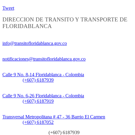
Tweet
DIRECCION DE TRANSITO Y TRANSPORTE DE
FLORIDABLANCA
Información General:
info@transitofloridablanca.gov.co
Notificaciones Judiciales:
notificaciones@transitofloridablanca.gov.co
Sede Principal:
Calle 9 No. 8-14 Floridablanca - Colombia
Teléfono:
(+607) 6187939
Sede CAT (Centro de Atención al Tránsito):
Calle 9 No. 6-26 Floridablanca - Colombia
Teléfono:
(+607) 6187919
Sede Patios:
Transversal Metropolitana # 47 - 36 Barrio El Carmen
Teléfono:
(+607) 6187052
Línea anticorrupción:
(+607) 6187939