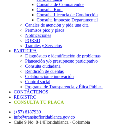
Consulta de Comparendos
Consulta Runt
Consulta Licencia de Conducción
Consulta Impuesto Departamental
Canales de atención y pida una cita
Permisos pico y placa
Notificaciones
PQRSD
Trámites y Servicios
PARTICIPA
Diagnóstico e identificación de problemas
Planeación y/o presupuesto participativo​
Consulta ciudadana
Rendición de cuentas
Colaboración e innovación
Control social
Programa de Transparencia y Ética Pública
CONTÁCTENOS
REGISTRO
CONSULTA TU PLACA
(+57) 6187939
info@transitofloridablanca.gov.co
Calle 9 No. 8-14Floridablanca - Colombia