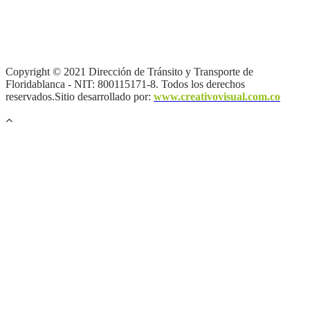
Términos y condiciones
|
Política de Seguridad y Privacidad de la
Información
|
Política de Seguridad informática
|
Política de
privacidad y tratamiento de datos personales |
Política de Derechos
de autor |
Otras políticas |
Mapa del sitio
Copyright © 2021 Dirección de Tránsito y Transporte de
Floridablanca - NIT: 800115171-8. Todos los derechos
reservados.Sitio desarrollado por:
www.creativovisual.com.co