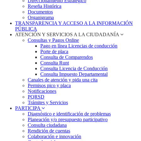
Direccionamiento Estratégico
Reseña Histórica
Documentos
Organigrama
TRANSPARENCIA Y ACCESO A LA INFORMACIÓN
PÚBLICA
ATENCIÓN Y SERVICIOS A LA CIUDADANÍA
Consultas y Pagos Online
Pago en línea Licencias de conducción
Porte de placa
Consulta de Comparendos
Consulta Runt
Consulta Licencia de Conducción
Consulta Impuesto Departamental
Canales de atención y pida una cita
Permisos pico y placa
Notificaciones
PQRSD
Trámites y Servicios
PARTICIPA
Diagnóstico e identificación de problemas
Planeación y/o presupuesto participativo​
Consulta ciudadana
Rendición de cuentas
Colaboración e innovación