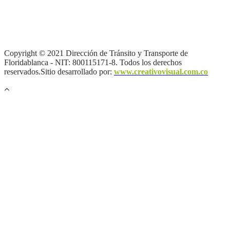
Términos y condiciones
|
Política de Seguridad y Privacidad de la
Información
|
Política de Seguridad informática
|
Política de
privacidad y tratamiento de datos personales |
Política de Derechos
de autor |
Otras políticas |
Mapa del sitio
Copyright © 2021 Dirección de Tránsito y Transporte de
Floridablanca - NIT: 800115171-8. Todos los derechos
reservados.Sitio desarrollado por:
www.creativovisual.com.co