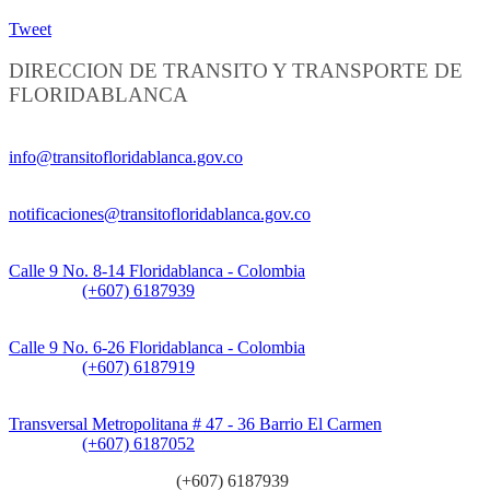
Tweet
DIRECCION DE TRANSITO Y TRANSPORTE DE
FLORIDABLANCA
Información General:
info@transitofloridablanca.gov.co
Notificaciones Judiciales:
notificaciones@transitofloridablanca.gov.co
Sede Principal:
Calle 9 No. 8-14 Floridablanca - Colombia
Teléfono:
(+607) 6187939
Sede CAT (Centro de Atención al Tránsito):
Calle 9 No. 6-26 Floridablanca - Colombia
Teléfono:
(+607) 6187919
Sede Patios:
Transversal Metropolitana # 47 - 36 Barrio El Carmen
Teléfono:
(+607) 6187052
Línea anticorrupción:
(+607) 6187939