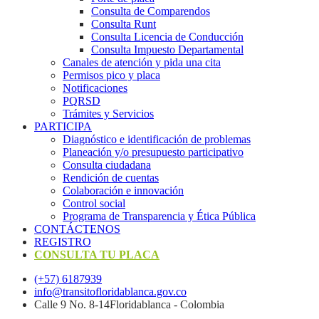
Consulta de Comparendos
Consulta Runt
Consulta Licencia de Conducción
Consulta Impuesto Departamental
Canales de atención y pida una cita
Permisos pico y placa
Notificaciones
PQRSD
Trámites y Servicios
PARTICIPA
Diagnóstico e identificación de problemas
Planeación y/o presupuesto participativo​
Consulta ciudadana
Rendición de cuentas
Colaboración e innovación
Control social
Programa de Transparencia y Ética Pública
CONTÁCTENOS
REGISTRO
CONSULTA TU PLACA
(+57) 6187939
info@transitofloridablanca.gov.co
Calle 9 No. 8-14Floridablanca - Colombia