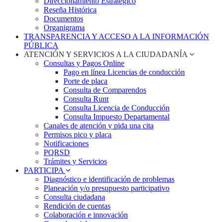
Direccionamiento Estratégico
Reseña Histórica
Documentos
Organigrama
TRANSPARENCIA Y ACCESO A LA INFORMACIÓN
PÚBLICA
ATENCIÓN Y SERVICIOS A LA CIUDADANÍA
Consultas y Pagos Online
Pago en línea Licencias de conducción
Porte de placa
Consulta de Comparendos
Consulta Runt
Consulta Licencia de Conducción
Consulta Impuesto Departamental
Canales de atención y pida una cita
Permisos pico y placa
Notificaciones
PQRSD
Trámites y Servicios
PARTICIPA
Diagnóstico e identificación de problemas
Planeación y/o presupuesto participativo​
Consulta ciudadana
Rendición de cuentas
Colaboración e innovación