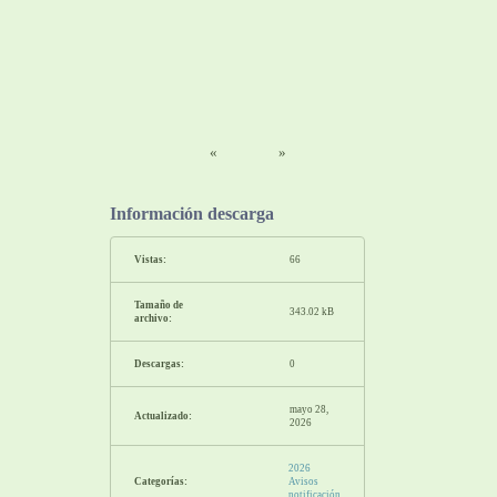
«
»
Información descarga
Vistas:
66
Tamaño de
343.02 kB
archivo:
Descargas:
0
mayo 28,
Actualizado:
2026
2026
Categorías:
Avisos
notificación