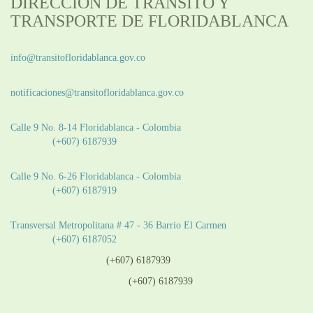
DIRECCION DE TRANSITO Y
TRANSPORTE DE FLORIDABLANCA
Información General:
info@transitofloridablanca.gov.co
Notificaciones Judiciales:
notificaciones@transitofloridablanca.gov.co
Sede Principal:
Calle 9 No. 8-14 Floridablanca - Colombia
Teléfono:
(+607) 6187939
Sede CAT (Centro de Atención al Tránsito):
Calle 9 No. 6-26 Floridablanca - Colombia
Teléfono:
(+607) 6187919
Sede Patios:
Transversal Metropolitana # 47 - 36 Barrio El Carmen
Teléfono:
(+607) 6187052
Línea anticorrupción:
(+607) 6187939
Línea atención ciudadanía:
(+607) 6187939