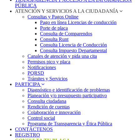
PÚBLICA
ATENCIÓN Y SERVICIOS A LA CIUDADANÍA
Consultas y Pagos Online
Pago en línea Licencias de conducción
Porte de placa
Consulta de Comparendos
Consulta Runt
Consulta Licencia de Conducción
Consulta Impuesto Departamental
Canales de atención y pida una cita
Permisos pico y placa
Notificaciones
PQRSD
Trámites y Servicios
PARTICIPA
Diagnóstico e identificación de problemas
Planeación y/o presupuesto participativo​
Consulta ciudadana
Rendición de cuentas
Colaboración e innovación
Control social
Programa de Transparencia y Ética Pública
CONTÁCTENOS
REGISTRO