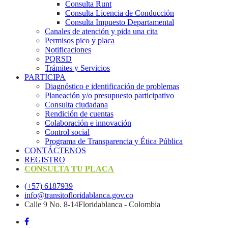
Consulta Runt
Consulta Licencia de Conducción
Consulta Impuesto Departamental
Canales de atención y pida una cita
Permisos pico y placa
Notificaciones
PQRSD
Trámites y Servicios
PARTICIPA
Diagnóstico e identificación de problemas
Planeación y/o presupuesto participativo​
Consulta ciudadana
Rendición de cuentas
Colaboración e innovación
Control social
Programa de Transparencia y Ética Pública
CONTÁCTENOS
REGISTRO
CONSULTA TU PLACA
(+57) 6187939
info@transitofloridablanca.gov.co
Calle 9 No. 8-14Floridablanca - Colombia