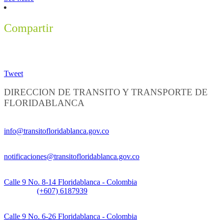
Compartir
Tweet
DIRECCION DE TRANSITO Y TRANSPORTE DE
FLORIDABLANCA
Información General:
info@transitofloridablanca.gov.co
Notificaciones Judiciales:
notificaciones@transitofloridablanca.gov.co
Sede Principal:
Calle 9 No. 8-14 Floridablanca - Colombia
Teléfono:
(+607) 6187939
Sede CAT (Centro de Atención al Tránsito):
Calle 9 No. 6-26 Floridablanca - Colombia