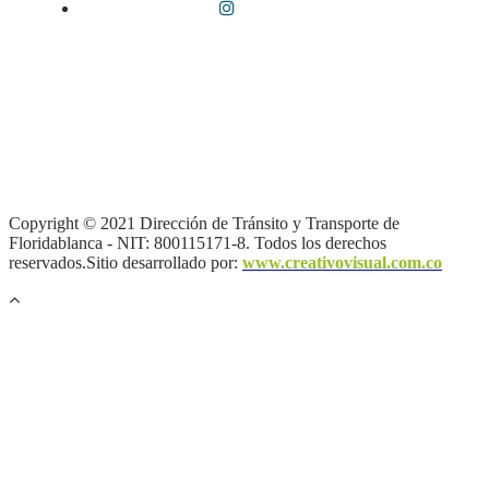
Términos y condiciones
|
Política de Seguridad y Privacidad de la
Información
|
Política de Seguridad informática
|
Política de
privacidad y tratamiento de datos personales |
Política de Derechos
de autor |
Otras políticas |
Mapa del sitio
Copyright © 2021 Dirección de Tránsito y Transporte de
Floridablanca - NIT: 800115171-8. Todos los derechos
reservados.Sitio desarrollado por:
www.creativovisual.com.co