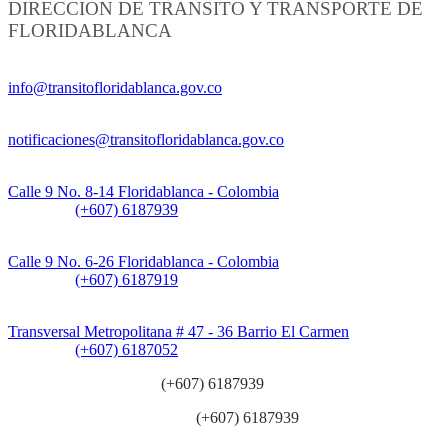
DIRECCION DE TRANSITO Y TRANSPORTE DE
FLORIDABLANCA
Información General:
info@transitofloridablanca.gov.co
Notificaciones Judiciales:
notificaciones@transitofloridablanca.gov.co
Sede Principal:
Calle 9 No. 8-14 Floridablanca - Colombia
Teléfono:
(+607) 6187939
Sede CAT (Centro de Atención al Tránsito):
Calle 9 No. 6-26 Floridablanca - Colombia
Teléfono:
(+607) 6187919
Sede Patios:
Transversal Metropolitana # 47 - 36 Barrio El Carmen
Teléfono:
(+607) 6187052
Línea anticorrupción:
(+607) 6187939
Línea atención ciudadanía:
(+607) 6187939