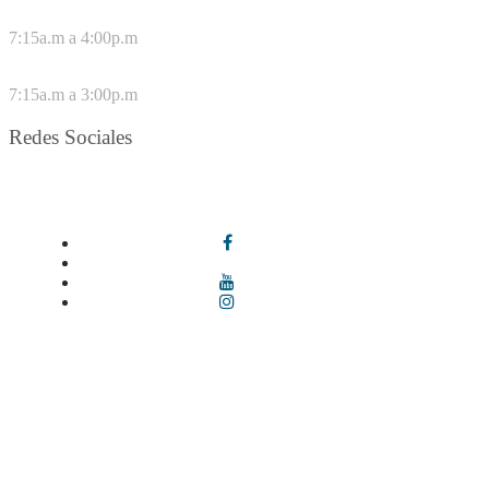
DE LUNES A JUEVES
7:15a.m a 4:00p.m
VIERNES
7:15a.m a 3:00p.m
Redes Sociales
Síguenos en redes sociales
Términos y condiciones
|
Política de Seguridad y Privacidad de la
Información
|
Política de Seguridad informática
|
Política de
privacidad y tratamiento de datos personales |
Política de Derechos
de autor |
Otras políticas |
Mapa del sitio