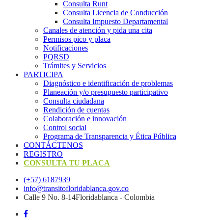
Consulta Runt
Consulta Licencia de Conducción
Consulta Impuesto Departamental
Canales de atención y pida una cita
Permisos pico y placa
Notificaciones
PQRSD
Trámites y Servicios
PARTICIPA
Diagnóstico e identificación de problemas
Planeación y/o presupuesto participativo​
Consulta ciudadana
Rendición de cuentas
Colaboración e innovación
Control social
Programa de Transparencia y Ética Pública
CONTÁCTENOS
REGISTRO
CONSULTA TU PLACA
(+57) 6187939
info@transitofloridablanca.gov.co
Calle 9 No. 8-14Floridablanca - Colombia