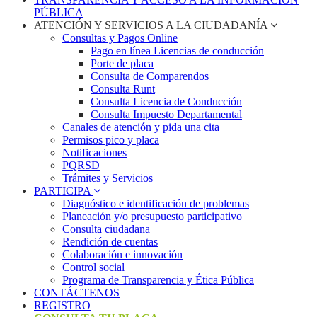
PÚBLICA
ATENCIÓN Y SERVICIOS A LA CIUDADANÍA
Consultas y Pagos Online
Pago en línea Licencias de conducción
Porte de placa
Consulta de Comparendos
Consulta Runt
Consulta Licencia de Conducción
Consulta Impuesto Departamental
Canales de atención y pida una cita
Permisos pico y placa
Notificaciones
PQRSD
Trámites y Servicios
PARTICIPA
Diagnóstico e identificación de problemas
Planeación y/o presupuesto participativo​
Consulta ciudadana
Rendición de cuentas
Colaboración e innovación
Control social
Programa de Transparencia y Ética Pública
CONTÁCTENOS
REGISTRO