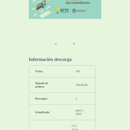
«
»
Información descarga
Vistas:
541
Tamaño de
430.66 kB
archivo:
Descargas:
1
abril 2,
Actualizado:
2025
2025
Actos