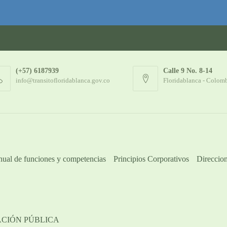
(+57) 6187939
Calle 9 No. 8-14
info@transitofloridablanca.gov.co
Floridablanca - Colom
ual de funciones y competencias
Principios Corporativos
Direccion
ACIÓN PÚBLICA