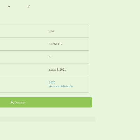
«
»
704
192.61 kB
4
marzo 5, 2021
2020
Avisos notificación
Descarga