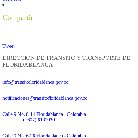
Compartir
Tweet
DIRECCION DE TRANSITO Y TRANSPORTE DE
FLORIDABLANCA
Información General:
info@transitofloridablanca.gov.co
Notificaciones Judiciales:
notificaciones@transitofloridablanca.gov.co
Sede Principal:
Calle 9 No. 8-14 Floridablanca - Colombia
Teléfono:
(+607) 6187939
Sede CAT (Centro de Atención al Tránsito):
Calle 9 No. 6-26 Floridablanca - Colombia