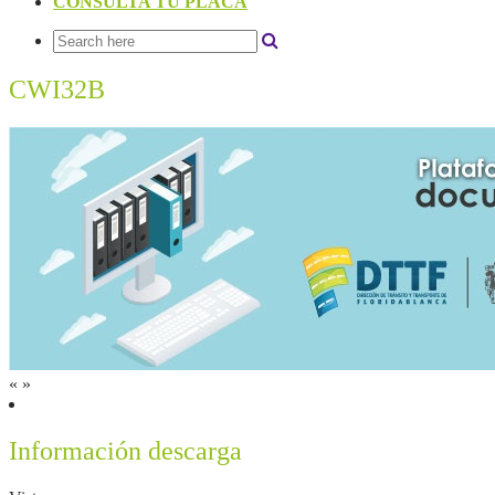
CONSULTA TU PLACA
CWI32B
«
»
Información descarga