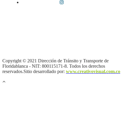
Términos y condiciones
|
Política de Seguridad y Privacidad de la
Información
|
Política de Seguridad informática
|
Política de
privacidad y tratamiento de datos personales |
Política de Derechos
de autor |
Otras políticas |
Mapa del sitio
Copyright © 2021 Dirección de Tránsito y Transporte de
Floridablanca - NIT: 800115171-8. Todos los derechos
reservados.Sitio desarrollado por:
www.creativovisual.com.co