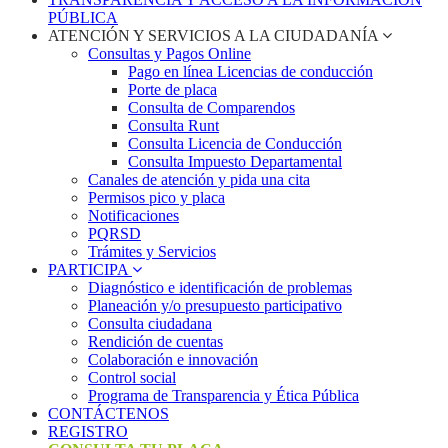
PÚBLICA
ATENCIÓN Y SERVICIOS A LA CIUDADANÍA
Consultas y Pagos Online
Pago en línea Licencias de conducción
Porte de placa
Consulta de Comparendos
Consulta Runt
Consulta Licencia de Conducción
Consulta Impuesto Departamental
Canales de atención y pida una cita
Permisos pico y placa
Notificaciones
PQRSD
Trámites y Servicios
PARTICIPA
Diagnóstico e identificación de problemas
Planeación y/o presupuesto participativo​
Consulta ciudadana
Rendición de cuentas
Colaboración e innovación
Control social
Programa de Transparencia y Ética Pública
CONTÁCTENOS
REGISTRO