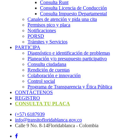
Consulta Runt
Consulta Licencia de Conducción
Consulta Impuesto Departamental
Canales de atención y pida una cita
Permisos pico y placa
Notificaciones
PQRSD
Trámites y Servicios
PARTICIPA
Diagnóstico e identificación de problemas
Planeación y/o presupuesto participativo​
Consulta ciudadana
Rendición de cuentas
Colaboración e innovación
Control social
Programa de Transparencia y Ética Pública
CONTÁCTENOS
REGISTRO
CONSULTA TU PLACA
(+57) 6187939
info@transitofloridablanca.gov.co
Calle 9 No. 8-14Floridablanca - Colombia