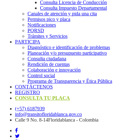
Consulta Licencia de Conducción
Consulta Impuesto Departamental
Canales de atención y pida una cita
Permisos pico y placa
Notificaciones
PQRSD
Trámites y Servicios
PARTICIPA
Diagnóstico e identificación de problemas
Planeación y/o presupuesto participativo​
Consulta ciudadana
Rendición de cuentas
Colaboración e innovación
Control social
Programa de Transparencia y Ética Pública
CONTÁCTENOS
REGISTRO
CONSULTA TU PLACA
(+57) 6187939
info@transitofloridablanca.gov.co
Calle 9 No. 8-14Floridablanca - Colombia