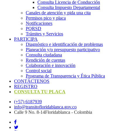
Consulta Licencia de Conducción
Consulta Impuesto Departamental
Canales de atención y pida una cita
Permisos pico y placa
Notificaciones
PQRSD
Trámites y Servicios
PARTICIPA
Diagnóstico e identificación de problemas
Planeación y/o presupuesto participativo​
Consulta ciudadana
Rendición de cuentas
Colaboración e innovación
Control social
Programa de Transparencia y Ética Pública
CONTÁCTENOS
REGISTRO
CONSULTA TU PLACA
(+57) 6187939
info@transitofloridablanca.gov.co
Calle 9 No. 8-14Floridablanca - Colombia