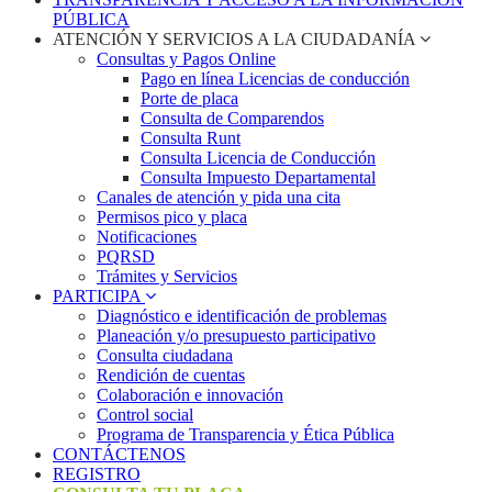
PÚBLICA
ATENCIÓN Y SERVICIOS A LA CIUDADANÍA
Consultas y Pagos Online
Pago en línea Licencias de conducción
Porte de placa
Consulta de Comparendos
Consulta Runt
Consulta Licencia de Conducción
Consulta Impuesto Departamental
Canales de atención y pida una cita
Permisos pico y placa
Notificaciones
PQRSD
Trámites y Servicios
PARTICIPA
Diagnóstico e identificación de problemas
Planeación y/o presupuesto participativo​
Consulta ciudadana
Rendición de cuentas
Colaboración e innovación
Control social
Programa de Transparencia y Ética Pública
CONTÁCTENOS
REGISTRO