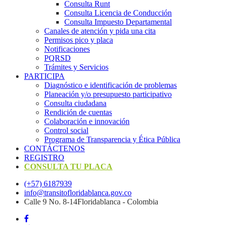
Consulta Runt
Consulta Licencia de Conducción
Consulta Impuesto Departamental
Canales de atención y pida una cita
Permisos pico y placa
Notificaciones
PQRSD
Trámites y Servicios
PARTICIPA
Diagnóstico e identificación de problemas
Planeación y/o presupuesto participativo​
Consulta ciudadana
Rendición de cuentas
Colaboración e innovación
Control social
Programa de Transparencia y Ética Pública
CONTÁCTENOS
REGISTRO
CONSULTA TU PLACA
(+57) 6187939
info@transitofloridablanca.gov.co
Calle 9 No. 8-14Floridablanca - Colombia