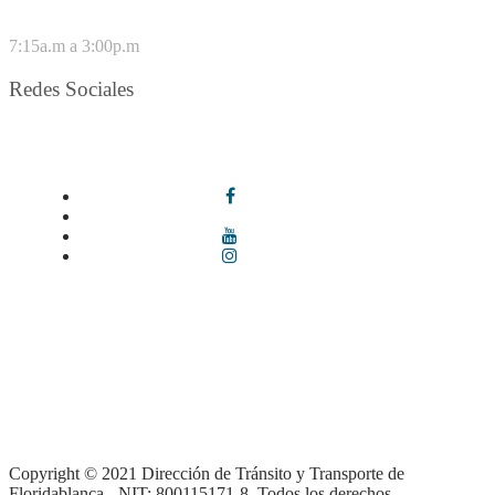
VIERNES
7:15a.m a 3:00p.m
Redes Sociales
Síguenos en redes sociales
Términos y condiciones
|
Política de Seguridad y Privacidad de la
Información
|
Política de Seguridad informática
|
Política de
privacidad y tratamiento de datos personales |
Política de Derechos
de autor |
Otras políticas |
Mapa del sitio
Copyright © 2021 Dirección de Tránsito y Transporte de
Floridablanca - NIT: 800115171-8. Todos los derechos