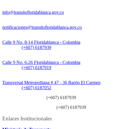
Información General:
info@transitofloridablanca.gov.co
Notificaciones Judiciales:
notificaciones@transitofloridablanca.gov.co
Sede Principal:
Calle 9 No. 8-14 Floridablanca - Colombia
Teléfono:
(+607) 6187939
Sede CAT (Centro de Atención al Tránsito):
Calle 9 No. 6-26 Floridablanca - Colombia
Teléfono:
(+607) 6187919
Sede Patios:
Transversal Metropolitana # 47 - 36 Barrio El Carmen
Teléfono:
(+607) 6187052
Línea anticorrupción:
(+607) 6187939
Línea atención ciudadanía:
(+607) 6187939
Enlaces Institucionales