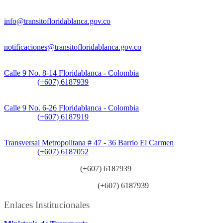
Información General:
info@transitofloridablanca.gov.co
Notificaciones Judiciales:
notificaciones@transitofloridablanca.gov.co
Sede Principal:
Calle 9 No. 8-14 Floridablanca - Colombia
Teléfono:
(+607) 6187939
Sede CAT (Centro de Atención al Tránsito):
Calle 9 No. 6-26 Floridablanca - Colombia
Teléfono:
(+607) 6187919
Sede Patios:
Transversal Metropolitana # 47 - 36 Barrio El Carmen
Teléfono:
(+607) 6187052
Línea anticorrupción:
(+607) 6187939
Línea atención ciudadanía:
(+607) 6187939
Enlaces Institucionales