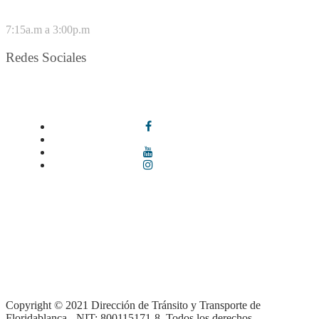
VIERNES
7:15a.m a 3:00p.m
Redes Sociales
Síguenos en redes sociales
Términos y condiciones
|
Política de Seguridad y Privacidad de la
Información
|
Política de Seguridad informática
|
Política de
privacidad y tratamiento de datos personales |
Política de Derechos
de autor |
Otras políticas |
Mapa del sitio
Copyright © 2021 Dirección de Tránsito y Transporte de
Floridablanca - NIT: 800115171-8. Todos los derechos