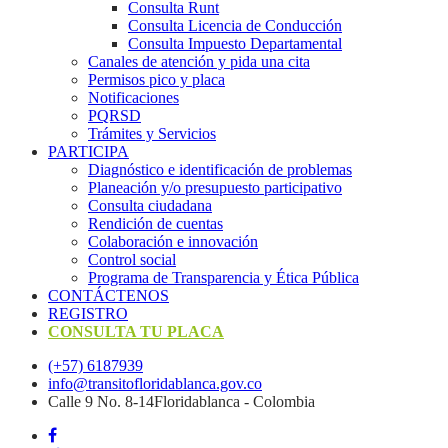
Consulta Runt
Consulta Licencia de Conducción
Consulta Impuesto Departamental
Canales de atención y pida una cita
Permisos pico y placa
Notificaciones
PQRSD
Trámites y Servicios
PARTICIPA
Diagnóstico e identificación de problemas
Planeación y/o presupuesto participativo​
Consulta ciudadana
Rendición de cuentas
Colaboración e innovación
Control social
Programa de Transparencia y Ética Pública
CONTÁCTENOS
REGISTRO
CONSULTA TU PLACA
(+57) 6187939
info@transitofloridablanca.gov.co
Calle 9 No. 8-14Floridablanca - Colombia