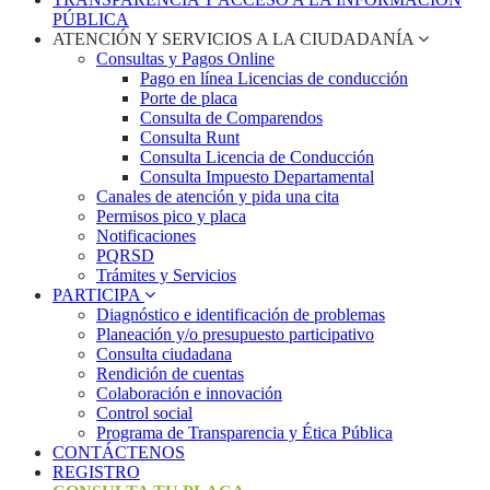
PÚBLICA
ATENCIÓN Y SERVICIOS A LA CIUDADANÍA
Consultas y Pagos Online
Pago en línea Licencias de conducción
Porte de placa
Consulta de Comparendos
Consulta Runt
Consulta Licencia de Conducción
Consulta Impuesto Departamental
Canales de atención y pida una cita
Permisos pico y placa
Notificaciones
PQRSD
Trámites y Servicios
PARTICIPA
Diagnóstico e identificación de problemas
Planeación y/o presupuesto participativo​
Consulta ciudadana
Rendición de cuentas
Colaboración e innovación
Control social
Programa de Transparencia y Ética Pública
CONTÁCTENOS
REGISTRO