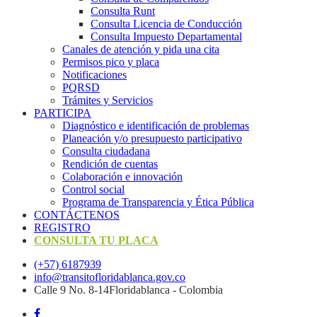
Consulta Runt
Consulta Licencia de Conducción
Consulta Impuesto Departamental
Canales de atención y pida una cita
Permisos pico y placa
Notificaciones
PQRSD
Trámites y Servicios
PARTICIPA
Diagnóstico e identificación de problemas
Planeación y/o presupuesto participativo​
Consulta ciudadana
Rendición de cuentas
Colaboración e innovación
Control social
Programa de Transparencia y Ética Pública
CONTÁCTENOS
REGISTRO
CONSULTA TU PLACA
(+57) 6187939
info@transitofloridablanca.gov.co
Calle 9 No. 8-14Floridablanca - Colombia