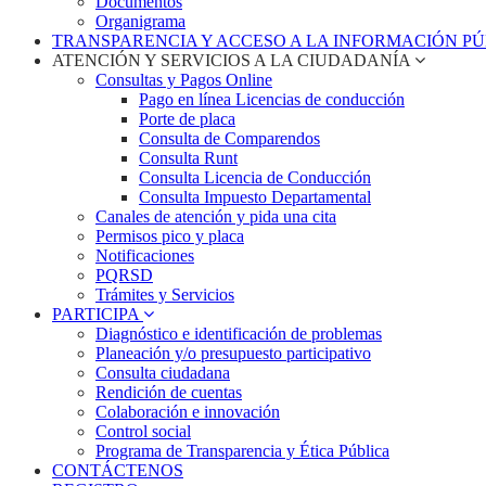
Documentos
Organigrama
TRANSPARENCIA Y ACCESO A LA INFORMACIÓN P
ATENCIÓN Y SERVICIOS A LA CIUDADANÍA
Consultas y Pagos Online
Pago en línea Licencias de conducción
Porte de placa
Consulta de Comparendos
Consulta Runt
Consulta Licencia de Conducción
Consulta Impuesto Departamental
Canales de atención y pida una cita
Permisos pico y placa
Notificaciones
PQRSD
Trámites y Servicios
PARTICIPA
Diagnóstico e identificación de problemas
Planeación y/o presupuesto participativo​
Consulta ciudadana
Rendición de cuentas
Colaboración e innovación
Control social
Programa de Transparencia y Ética Pública
CONTÁCTENOS