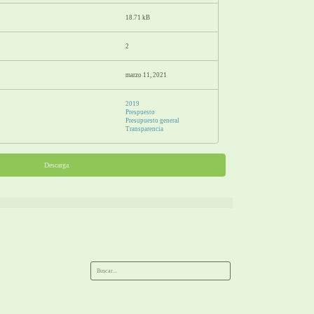
18.71 kB
2
marzo 11, 2021
2019
Prespuesto
Presupuesto general
Transparencia
Descarga