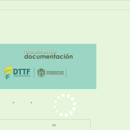
«
»
582