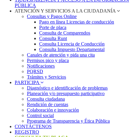
PÚBLICA
ATENCIÓN Y SERVICIOS A LA CIUDADANÍA
Consultas y Pagos Online
Pago en línea Licencias de conducción
Porte de placa
Consulta de Comparendos
Consulta Runt
Consulta Licencia de Conducción
Consulta Impuesto Departamental
Canales de atención y pida una cita
Permisos pico y placa
Notificaciones
PQRSD
Trámites y Servicios
PARTICIPA
Diagnóstico e identificación de problemas
Planeación y/o presupuesto participativo​
Consulta ciudadana
Rendición de cuentas
Colaboración e innovación
Control social
Programa de Transparencia y Ética Pública
CONTÁCTENOS
REGISTRO