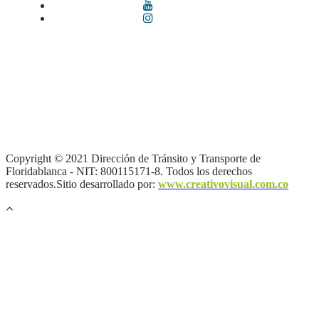
Términos y condiciones
|
Política de Seguridad y Privacidad de la
Información
|
Política de Seguridad informática
|
Política de
privacidad y tratamiento de datos personales |
Política de Derechos
de autor |
Otras políticas |
Mapa del sitio
Copyright © 2021 Dirección de Tránsito y Transporte de
Floridablanca - NIT: 800115171-8. Todos los derechos
reservados.Sitio desarrollado por:
www.creativovisual.com.co