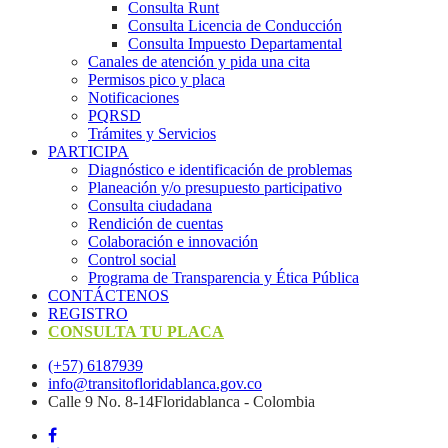
Consulta Runt
Consulta Licencia de Conducción
Consulta Impuesto Departamental
Canales de atención y pida una cita
Permisos pico y placa
Notificaciones
PQRSD
Trámites y Servicios
PARTICIPA
Diagnóstico e identificación de problemas
Planeación y/o presupuesto participativo​
Consulta ciudadana
Rendición de cuentas
Colaboración e innovación
Control social
Programa de Transparencia y Ética Pública
CONTÁCTENOS
REGISTRO
CONSULTA TU PLACA
(+57) 6187939
info@transitofloridablanca.gov.co
Calle 9 No. 8-14Floridablanca - Colombia