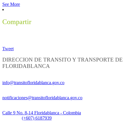
See More
Compartir
Tweet
DIRECCION DE TRANSITO Y TRANSPORTE DE
FLORIDABLANCA
Información General:
info@transitofloridablanca.gov.co
Notificaciones Judiciales:
notificaciones@transitofloridablanca.gov.co
Sede Principal:
Calle 9 No. 8-14 Floridablanca - Colombia
Teléfono:
(+607) 6187939
Sede CAT (Centro de Atención al Tránsito):