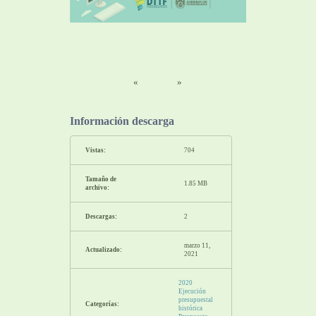
«
»
Información descarga
Vistas:
704
Tamaño de
1.85 MB
archivo:
Descargas:
2
marzo 11,
Actualizado:
2021
2020
Ejecución
presupuestal
Categorías:
histórica