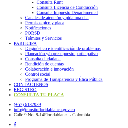
Consulta Runt
Consulta Licencia de Conducción
Consulta Impuesto Departamental
Canales de atención y pida una cita
Permisos pico y placa
Notificaciones
PQRSD
Trámites y Servicios
PARTICIPA
Diagnóstico e identificación de problemas
Planeación y/o presupuesto participativo​
Consulta ciudadana
Rendición de cuentas
Colaboración e innovación
Control social
Programa de Transparencia y Ética Pública
CONTÁCTENOS
REGISTRO
CONSULTA TU PLACA
(+57) 6187939
info@transitofloridablanca.gov.co
Calle 9 No. 8-14Floridablanca - Colombia