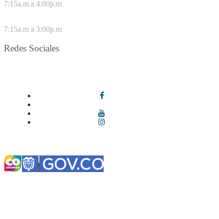
7:15a.m a 4:00p.m
VIERNES
7:15a.m a 3:00p.m
Redes Sociales
Síguenos en redes sociales
Términos y condiciones
|
Política de Seguridad y Privacidad de la
Información
|
Política de Seguridad informática
|
Política de
privacidad y tratamiento de datos personales |
Política de Derechos
de autor |
Otras políticas |
Mapa del sitio