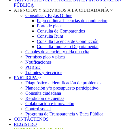
PÚBLICA
ATENCIÓN Y SERVICIOS A LA CIUDADANÍA
Consultas y Pagos Online
Pago en línea Licencias de conducción
Porte de placa
Consulta de Comparendos
Consulta Runt
Consulta Licencia de Conducción
Consulta Impuesto Departamental
Canales de atención y pida una cita
Permisos pico y placa
Notificaciones
PQRSD
Trámites y Servicios
PARTICIPA
Diagnóstico e identificación de problemas
Planeación y/o presupuesto participativo​
Consulta ciudadana
Rendición de cuentas
Colaboración e innovación
Control social
Programa de Transparencia y Ética Pública
CONTÁCTENOS
REGISTRO