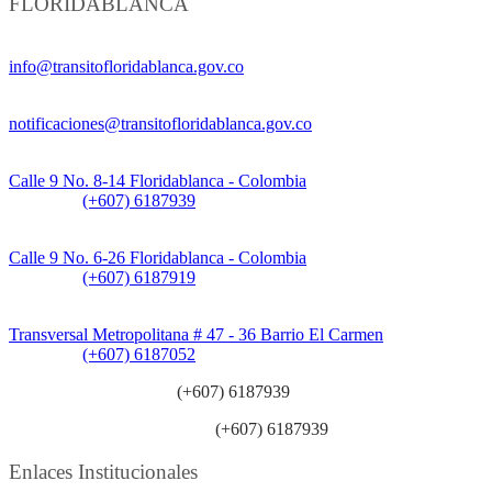
FLORIDABLANCA
Información General:
info@transitofloridablanca.gov.co
Notificaciones Judiciales:
notificaciones@transitofloridablanca.gov.co
Sede Principal:
Calle 9 No. 8-14 Floridablanca - Colombia
Teléfono:
(+607) 6187939
Sede CAT (Centro de Atención al Tránsito):
Calle 9 No. 6-26 Floridablanca - Colombia
Teléfono:
(+607) 6187919
Sede Patios:
Transversal Metropolitana # 47 - 36 Barrio El Carmen
Teléfono:
(+607) 6187052
Línea anticorrupción:
(+607) 6187939
Línea atención ciudadanía:
(+607) 6187939
Enlaces Institucionales