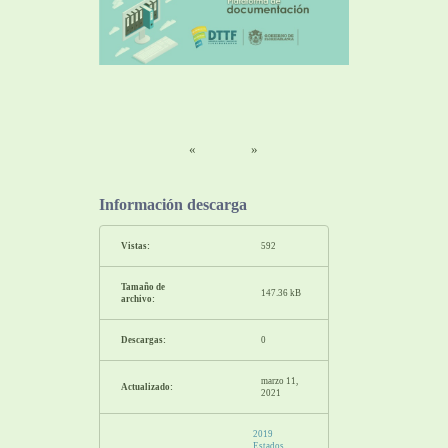
«
»
Información descarga
Vistas:
592
Tamaño de
147.36 kB
archivo:
Descargas:
0
marzo 11,
Actualizado:
2021
2019
Estados