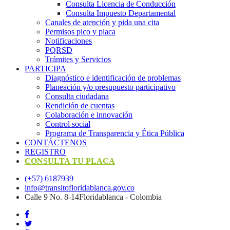
Consulta Licencia de Conducción
Consulta Impuesto Departamental
Canales de atención y pida una cita
Permisos pico y placa
Notificaciones
PQRSD
Trámites y Servicios
PARTICIPA
Diagnóstico e identificación de problemas
Planeación y/o presupuesto participativo​
Consulta ciudadana
Rendición de cuentas
Colaboración e innovación
Control social
Programa de Transparencia y Ética Pública
CONTÁCTENOS
REGISTRO
CONSULTA TU PLACA
(+57) 6187939
info@transitofloridablanca.gov.co
Calle 9 No. 8-14Floridablanca - Colombia