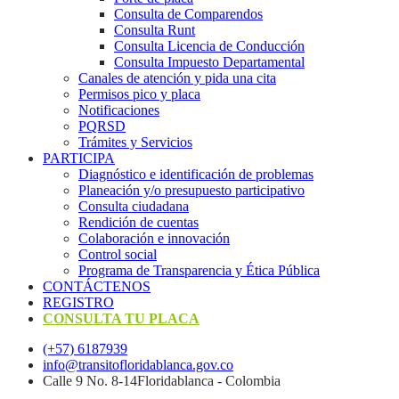
Consulta de Comparendos
Consulta Runt
Consulta Licencia de Conducción
Consulta Impuesto Departamental
Canales de atención y pida una cita
Permisos pico y placa
Notificaciones
PQRSD
Trámites y Servicios
PARTICIPA
Diagnóstico e identificación de problemas
Planeación y/o presupuesto participativo​
Consulta ciudadana
Rendición de cuentas
Colaboración e innovación
Control social
Programa de Transparencia y Ética Pública
CONTÁCTENOS
REGISTRO
CONSULTA TU PLACA
(+57) 6187939
info@transitofloridablanca.gov.co
Calle 9 No. 8-14Floridablanca - Colombia