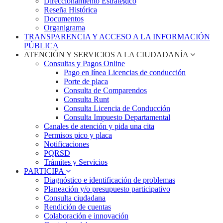
Direccionamiento Estratégico
Reseña Histórica
Documentos
Organigrama
TRANSPARENCIA Y ACCESO A LA INFORMACIÓN
PÚBLICA
ATENCIÓN Y SERVICIOS A LA CIUDADANÍA
Consultas y Pagos Online
Pago en línea Licencias de conducción
Porte de placa
Consulta de Comparendos
Consulta Runt
Consulta Licencia de Conducción
Consulta Impuesto Departamental
Canales de atención y pida una cita
Permisos pico y placa
Notificaciones
PQRSD
Trámites y Servicios
PARTICIPA
Diagnóstico e identificación de problemas
Planeación y/o presupuesto participativo​
Consulta ciudadana
Rendición de cuentas
Colaboración e innovación