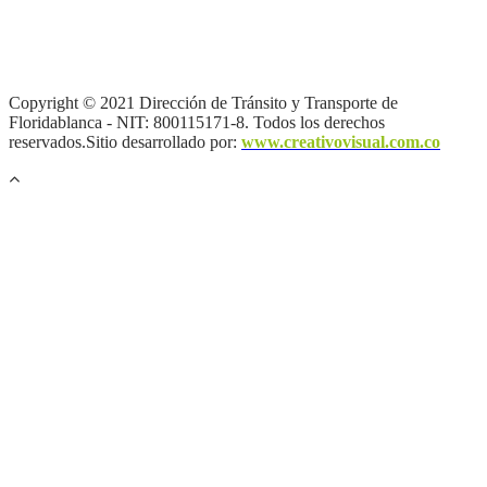
Términos y condiciones
|
Política de Seguridad y Privacidad de la
Información
|
Política de Seguridad informática
|
Política de
privacidad y tratamiento de datos personales |
Política de Derechos
de autor |
Otras políticas |
Mapa del sitio
Copyright © 2021 Dirección de Tránsito y Transporte de
Floridablanca - NIT: 800115171-8. Todos los derechos
reservados.Sitio desarrollado por:
www.creativovisual.com.co