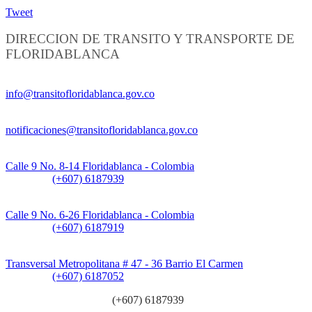
Tweet
DIRECCION DE TRANSITO Y TRANSPORTE DE
FLORIDABLANCA
Información General:
info@transitofloridablanca.gov.co
Notificaciones Judiciales:
notificaciones@transitofloridablanca.gov.co
Sede Principal:
Calle 9 No. 8-14 Floridablanca - Colombia
Teléfono:
(+607) 6187939
Sede CAT (Centro de Atención al Tránsito):
Calle 9 No. 6-26 Floridablanca - Colombia
Teléfono:
(+607) 6187919
Sede Patios:
Transversal Metropolitana # 47 - 36 Barrio El Carmen
Teléfono:
(+607) 6187052
Línea anticorrupción:
(+607) 6187939