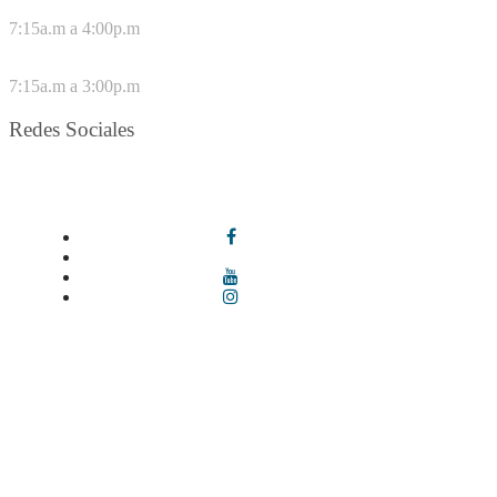
DE LUNES A JUEVES
7:15a.m a 4:00p.m
VIERNES
7:15a.m a 3:00p.m
Redes Sociales
Síguenos en redes sociales
Términos y condiciones
|
Política de Seguridad y Privacidad de la
Información
|
Política de Seguridad informática
|
Política de
privacidad y tratamiento de datos personales |
Política de Derechos
de autor |
Otras políticas |
Mapa del sitio