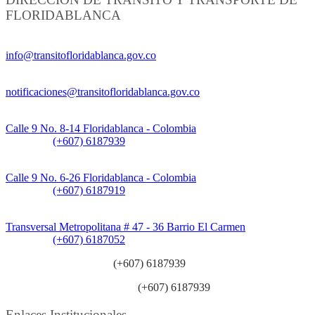
FLORIDABLANCA
Información General:
info@transitofloridablanca.gov.co
Notificaciones Judiciales:
notificaciones@transitofloridablanca.gov.co
Sede Principal:
Calle 9 No. 8-14 Floridablanca - Colombia
Teléfono:
(+607) 6187939
Sede CAT (Centro de Atención al Tránsito):
Calle 9 No. 6-26 Floridablanca - Colombia
Teléfono:
(+607) 6187919
Sede Patios:
Transversal Metropolitana # 47 - 36 Barrio El Carmen
Teléfono:
(+607) 6187052
Línea anticorrupción:
(+607) 6187939
Línea atención ciudadanía:
(+607) 6187939
Enlaces Institucionales