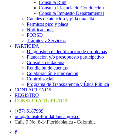
Consulta Runt
Consulta Licencia de Conducción
Consulta Impuesto Departamental
Canales de atención y pida una cita
Permisos pico y placa
Notificaciones
PQRSD
Trámites y Servicios
PARTICIPA
Diagnóstico e identificación de problemas
Planeación y/o presupuesto participativo​
Consulta ciudadana
Rendición de cuentas
Colaboración e innovación
Control social
Programa de Transparencia y Ética Pública
CONTÁCTENOS
REGISTRO
CONSULTA TU PLACA
(+57) 6187939
info@transitofloridablanca.gov.co
Calle 9 No. 8-14Floridablanca - Colombia