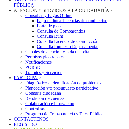
PÚBLICA
ATENCIÓN Y SERVICIOS A LA CIUDADANÍA
Consultas y Pagos Online
Pago en línea Licencias de conducción
Porte de placa
Consulta de Comparendos
Consulta Runt
Consulta Licencia de Conducción
Consulta Impuesto Departamental
Canales de atención y pida una cita
Permisos pico y placa
Notificaciones
PQRSD
Trámites y Servicios
PARTICIPA
Diagnóstico e identificación de problemas
Planeación y/o presupuesto participativo​
Consulta ciudadana
Rendición de cuentas
Colaboración e innovación
Control social
Programa de Transparencia y Ética Pública
CONTÁCTENOS
REGISTRO