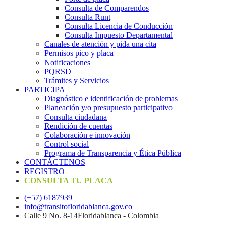
Consulta de Comparendos
Consulta Runt
Consulta Licencia de Conducción
Consulta Impuesto Departamental
Canales de atención y pida una cita
Permisos pico y placa
Notificaciones
PQRSD
Trámites y Servicios
PARTICIPA
Diagnóstico e identificación de problemas
Planeación y/o presupuesto participativo​
Consulta ciudadana
Rendición de cuentas
Colaboración e innovación
Control social
Programa de Transparencia y Ética Pública
CONTÁCTENOS
REGISTRO
CONSULTA TU PLACA
(+57) 6187939
info@transitofloridablanca.gov.co
Calle 9 No. 8-14Floridablanca - Colombia