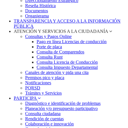
Direccionamiento Estratégico
Reseña Histórica
Documentos
Organigrama
TRANSPARENCIA Y ACCESO A LA INFORMACIÓN
PÚBLICA
ATENCIÓN Y SERVICIOS A LA CIUDADANÍA
Consultas y Pagos Online
Pago en línea Licencias de conducción
Porte de placa
Consulta de Comparendos
Consulta Runt
Consulta Licencia de Conducción
Consulta Impuesto Departamental
Canales de atención y pida una cita
Permisos pico y placa
Notificaciones
PQRSD
Trámites y Servicios
PARTICIPA
Diagnóstico e identificación de problemas
Planeación y/o presupuesto participativo​
Consulta ciudadana
Rendición de cuentas
Colaboración e innovación