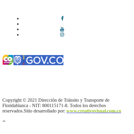
Síguenos en redes sociales
Términos y condiciones
|
Política de Seguridad y Privacidad de la
Información
|
Política de Seguridad informática
|
Política de
privacidad y tratamiento de datos personales |
Política de Derechos
de autor |
Otras políticas |
Mapa del sitio
Copyright © 2021 Dirección de Tránsito y Transporte de
Floridablanca - NIT: 800115171-8. Todos los derechos
reservados.Sitio desarrollado por:
www.creativovisual.com.co