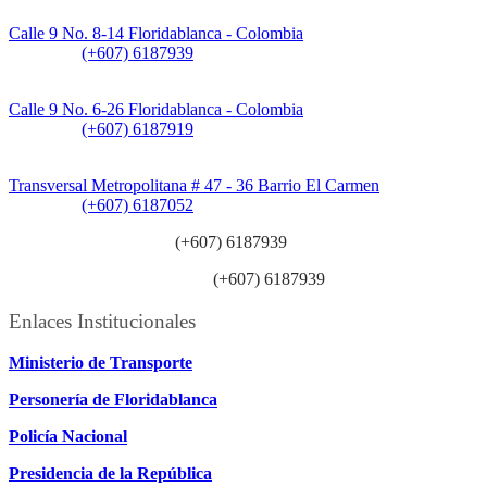
Sede Principal:
Calle 9 No. 8-14 Floridablanca - Colombia
Teléfono:
(+607) 6187939
Sede CAT (Centro de Atención al Tránsito):
Calle 9 No. 6-26 Floridablanca - Colombia
Teléfono:
(+607) 6187919
Sede Patios:
Transversal Metropolitana # 47 - 36 Barrio El Carmen
Teléfono:
(+607) 6187052
Línea anticorrupción:
(+607) 6187939
Línea atención ciudadanía:
(+607) 6187939
Enlaces Institucionales
Ministerio de Transporte
Personería de Floridablanca
Policía Nacional
Presidencia de la República