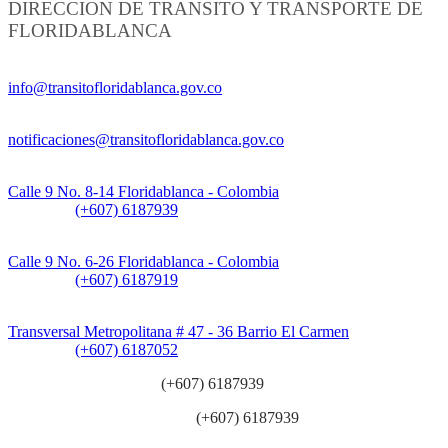
DIRECCION DE TRANSITO Y TRANSPORTE DE
FLORIDABLANCA
Información General:
info@transitofloridablanca.gov.co
Notificaciones Judiciales:
notificaciones@transitofloridablanca.gov.co
Sede Principal:
Calle 9 No. 8-14 Floridablanca - Colombia
Teléfono:
(+607) 6187939
Sede CAT (Centro de Atención al Tránsito):
Calle 9 No. 6-26 Floridablanca - Colombia
Teléfono:
(+607) 6187919
Sede Patios:
Transversal Metropolitana # 47 - 36 Barrio El Carmen
Teléfono:
(+607) 6187052
Línea anticorrupción:
(+607) 6187939
Línea atención ciudadanía:
(+607) 6187939