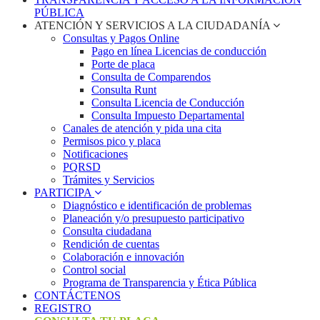
PÚBLICA
ATENCIÓN Y SERVICIOS A LA CIUDADANÍA
Consultas y Pagos Online
Pago en línea Licencias de conducción
Porte de placa
Consulta de Comparendos
Consulta Runt
Consulta Licencia de Conducción
Consulta Impuesto Departamental
Canales de atención y pida una cita
Permisos pico y placa
Notificaciones
PQRSD
Trámites y Servicios
PARTICIPA
Diagnóstico e identificación de problemas
Planeación y/o presupuesto participativo​
Consulta ciudadana
Rendición de cuentas
Colaboración e innovación
Control social
Programa de Transparencia y Ética Pública
CONTÁCTENOS
REGISTRO