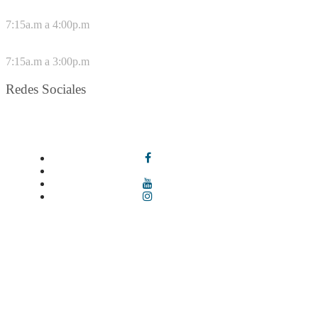
DE LUNES A JUEVES
7:15a.m a 4:00p.m
VIERNES
7:15a.m a 3:00p.m
Redes Sociales
Síguenos en redes sociales
Términos y condiciones
|
Política de Seguridad y Privacidad de la
Información
|
Política de Seguridad informática
|
Política de
privacidad y tratamiento de datos personales |
Política de Derechos
de autor |
Otras políticas |
Mapa del sitio