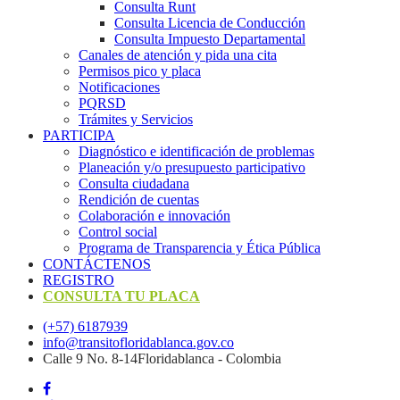
Consulta Runt
Consulta Licencia de Conducción
Consulta Impuesto Departamental
Canales de atención y pida una cita
Permisos pico y placa
Notificaciones
PQRSD
Trámites y Servicios
PARTICIPA
Diagnóstico e identificación de problemas
Planeación y/o presupuesto participativo​
Consulta ciudadana
Rendición de cuentas
Colaboración e innovación
Control social
Programa de Transparencia y Ética Pública
CONTÁCTENOS
REGISTRO
CONSULTA TU PLACA
(+57) 6187939
info@transitofloridablanca.gov.co
Calle 9 No. 8-14Floridablanca - Colombia