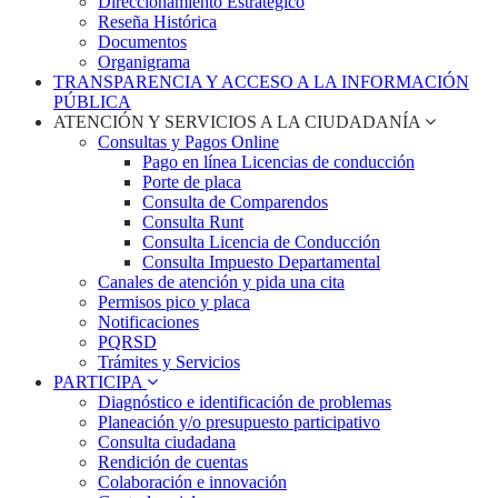
Direccionamiento Estratégico
Reseña Histórica
Documentos
Organigrama
TRANSPARENCIA Y ACCESO A LA INFORMACIÓN
PÚBLICA
ATENCIÓN Y SERVICIOS A LA CIUDADANÍA
Consultas y Pagos Online
Pago en línea Licencias de conducción
Porte de placa
Consulta de Comparendos
Consulta Runt
Consulta Licencia de Conducción
Consulta Impuesto Departamental
Canales de atención y pida una cita
Permisos pico y placa
Notificaciones
PQRSD
Trámites y Servicios
PARTICIPA
Diagnóstico e identificación de problemas
Planeación y/o presupuesto participativo​
Consulta ciudadana
Rendición de cuentas
Colaboración e innovación