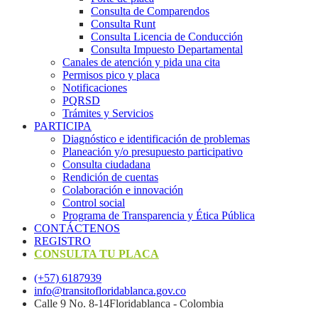
Consulta de Comparendos
Consulta Runt
Consulta Licencia de Conducción
Consulta Impuesto Departamental
Canales de atención y pida una cita
Permisos pico y placa
Notificaciones
PQRSD
Trámites y Servicios
PARTICIPA
Diagnóstico e identificación de problemas
Planeación y/o presupuesto participativo​
Consulta ciudadana
Rendición de cuentas
Colaboración e innovación
Control social
Programa de Transparencia y Ética Pública
CONTÁCTENOS
REGISTRO
CONSULTA TU PLACA
(+57) 6187939
info@transitofloridablanca.gov.co
Calle 9 No. 8-14Floridablanca - Colombia