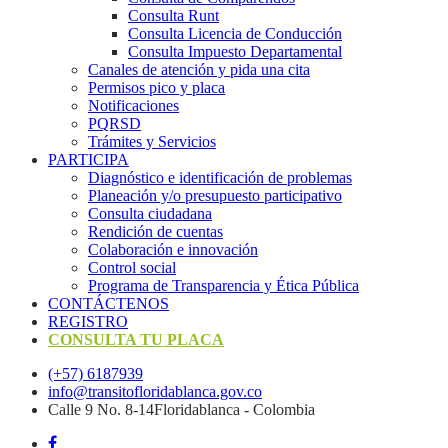
Consulta Runt
Consulta Licencia de Conducción
Consulta Impuesto Departamental
Canales de atención y pida una cita
Permisos pico y placa
Notificaciones
PQRSD
Trámites y Servicios
PARTICIPA
Diagnóstico e identificación de problemas
Planeación y/o presupuesto participativo​
Consulta ciudadana
Rendición de cuentas
Colaboración e innovación
Control social
Programa de Transparencia y Ética Pública
CONTÁCTENOS
REGISTRO
CONSULTA TU PLACA
(+57) 6187939
info@transitofloridablanca.gov.co
Calle 9 No. 8-14Floridablanca - Colombia