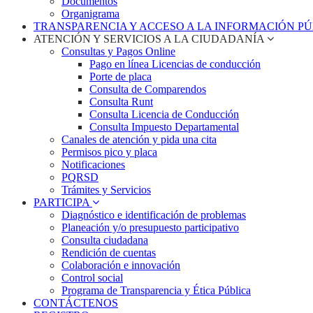
Documentos
Organigrama
TRANSPARENCIA Y ACCESO A LA INFORMACIÓN P
ATENCIÓN Y SERVICIOS A LA CIUDADANÍA
Consultas y Pagos Online
Pago en línea Licencias de conducción
Porte de placa
Consulta de Comparendos
Consulta Runt
Consulta Licencia de Conducción
Consulta Impuesto Departamental
Canales de atención y pida una cita
Permisos pico y placa
Notificaciones
PQRSD
Trámites y Servicios
PARTICIPA
Diagnóstico e identificación de problemas
Planeación y/o presupuesto participativo​
Consulta ciudadana
Rendición de cuentas
Colaboración e innovación
Control social
Programa de Transparencia y Ética Pública
CONTÁCTENOS