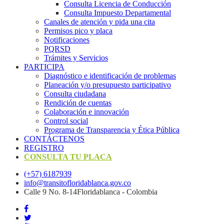
Consulta Licencia de Conducción
Consulta Impuesto Departamental
Canales de atención y pida una cita
Permisos pico y placa
Notificaciones
PQRSD
Trámites y Servicios
PARTICIPA
Diagnóstico e identificación de problemas
Planeación y/o presupuesto participativo​
Consulta ciudadana
Rendición de cuentas
Colaboración e innovación
Control social
Programa de Transparencia y Ética Pública
CONTÁCTENOS
REGISTRO
CONSULTA TU PLACA
(+57) 6187939
info@transitofloridablanca.gov.co
Calle 9 No. 8-14Floridablanca - Colombia