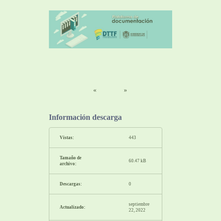
«
»
Información descarga
Vistas:
443
Tamaño de
60.47 kB
archivo:
Descargas:
0
septiembre
Actualizado:
22, 2022