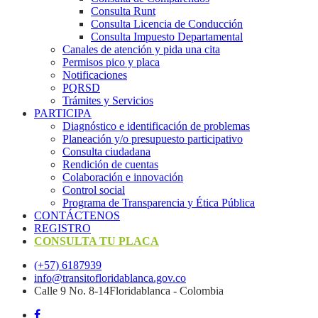
Consulta Runt
Consulta Licencia de Conducción
Consulta Impuesto Departamental
Canales de atención y pida una cita
Permisos pico y placa
Notificaciones
PQRSD
Trámites y Servicios
PARTICIPA
Diagnóstico e identificación de problemas
Planeación y/o presupuesto participativo​
Consulta ciudadana
Rendición de cuentas
Colaboración e innovación
Control social
Programa de Transparencia y Ética Pública
CONTÁCTENOS
REGISTRO
CONSULTA TU PLACA
(+57) 6187939
info@transitofloridablanca.gov.co
Calle 9 No. 8-14Floridablanca - Colombia