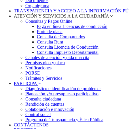
Documentos
Organigrama
TRANSPARENCIA Y ACCESO A LA INFORMACIÓN P
ATENCIÓN Y SERVICIOS A LA CIUDADANÍA
Consultas y Pagos Online
Pago en línea Licencias de conducción
Porte de placa
Consulta de Comparendos
Consulta Runt
Consulta Licencia de Conducción
Consulta Impuesto Departamental
Canales de atención y pida una cita
Permisos pico y placa
Notificaciones
PQRSD
Trámites y Servicios
PARTICIPA
Diagnóstico e identificación de problemas
Planeación y/o presupuesto participativo​
Consulta ciudadana
Rendición de cuentas
Colaboración e innovación
Control social
Programa de Transparencia y Ética Pública
CONTÁCTENOS